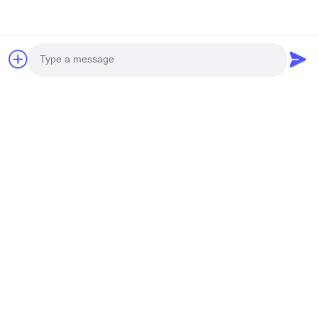
Photo
Video Call
Audio Call