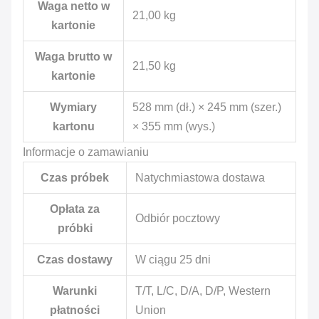
Waga netto w
21,00 kg
kartonie
Waga brutto w
21,50 kg
kartonie
Wymiary
528 mm (dł.) × 245 mm (szer.)
kartonu
× 355 mm (wys.)
Informacje o zamawianiu
Czas próbek
Natychmiastowa dostawa
Opłata za
Odbiór pocztowy
próbki
Czas dostawy
W ciągu 25 dni
Warunki
T/T, L/C, D/A, D/P, Western
płatności
Union