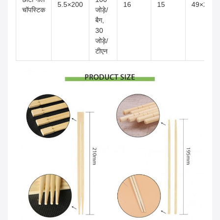
5.5×200
16
15
49×24×4
चॉपस्टिक
जोड़े/
बैग,
30
जोड़े/
टीएन