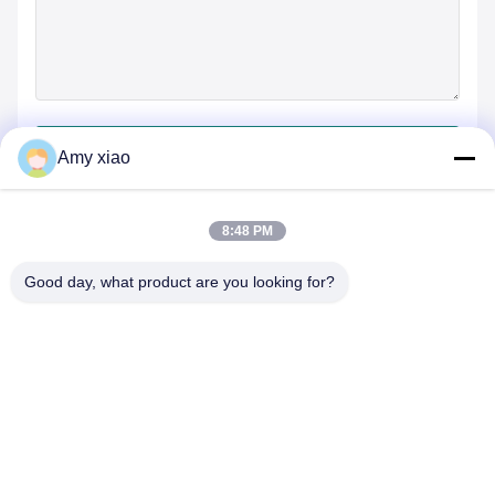
जमा करें
Amy xiao
8:48 PM
Good day, what product are you looking for?
HUNAN TONGDA BAMBOO INDUSTRY
TECHNOLOGY CO.,LTD
बांस/लकड़ी/कागज और बायोडिग्रेडेबल टेबलवेयर वन स्टॉप सॉल्यूशन!