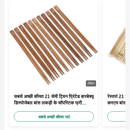
वीडियो
सबसे अच्छी कीमत 21 सेमी ट्विन प्रिंटेड बारबेक्यू
रेस्तरां 21 स
डिस्पोजेबल बांस लकड़ी के चॉपस्टिक फ्री
कस्टम बांस च
डिजाइन कस्टम पेपर आस्तीन के साथ
सबसे अच्छी कीमत पाएं