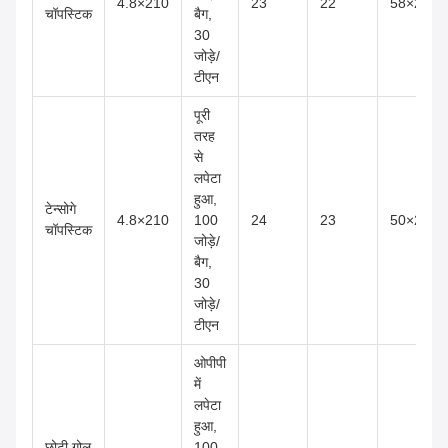
4.8×210
23
22
58×22×4
चॉपस्टिक
बैग,
30
जोड़े/
टीएन
पूरी
तरह
से
लपेटा
हुआ,
टेन्सोगे
4.8×210
100
24
23
50×25×4
चॉपस्टिक
जोड़े/
बैग,
30
जोड़े/
टीएन
ओपीपी
में
लपेटा
हुआ,
छोटी गोल
100