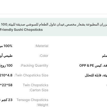
عار مخصص,عيدان تناول الطعام للسوشي صديقة للبيئة,100 زوج/كيس عيدان تناول الطعام من الخيزران التي تستخدم لمرة واحدة
Friendly Sushi Chopsticks
Material:
100% من خيزران موسو بعمر 3-5 سنوات
Color:
طبيعي أو
 OPP & PE
Packing Quantity:
100 زوج/حقيبة، 30 حقيبة/ctn
ة، قابلة للتحلل
Twin Chopsticks Size:
4.8*210
Twin Chopsticks
58*22*46 سنتيمتر
Carton Size:
Tensoge Chopsticks
23 كجم (جيجاواط)، 22 كجم (شمال غرب)
Weight: