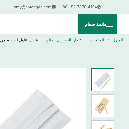
amy@cntongda.com
86-152-7370-4104
قائمة طعام
المنزل
/
المنتجات
/
عيدان الخيزران المتاح
/
عيدان تناول الطعام من ال