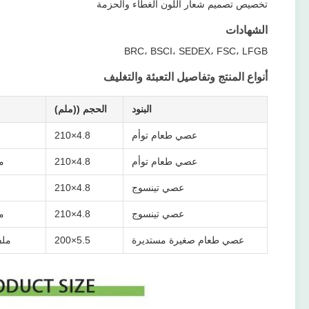
تخصيص تصميم شعار اللون الغطاء والحزمة
الشهادات
BRC، BSCI، SEDEX، FSC، LFGB
أنواع المنتج وتفاصيل التعبئة والتغليف
البنود
الحجم ((ملم)
عصي طعام توأم
4.8×210
عصي طعام توأم
4.8×210
معبأ
عصي تينسوج
4.8×210
عصي تينسوج
4.8×210
معبأ
عصي طعام صغيرة مستديرة
5.5×200
ملفوفة بـ 100