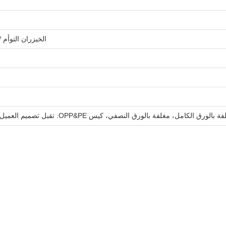
الخيزران التوأم 
امل، مغلفة بالورق النصفي، كيس OPP&PE. تقبل تصميم العميل. 100 زوج / كيس متعدد الأقسام، 30 كيس / طن. تخصيص مقبول.