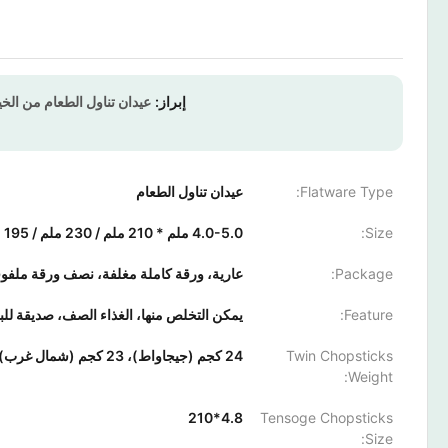
إبراز:
عيدان تناول الطعام من الخيزران المطبوعة بش
Flatware Type:
عيدان تناول الطعام
Size:
4.0-5.0 ملم * 210 ملم / 230 ملم / 195 ملم
Package:
عارية، ورقة كاملة مغلفة، نصف ورقة ملفوفة، كيس
Feature:
يمكن التخلص منها، الغذاء الصف، صديقة للبيئ
Twin Chopsticks
24 كجم (جيجاواط)، 23 كجم (شمال غرب)
Weight:
4.8*210
Tensoge Chopsticks
Size: