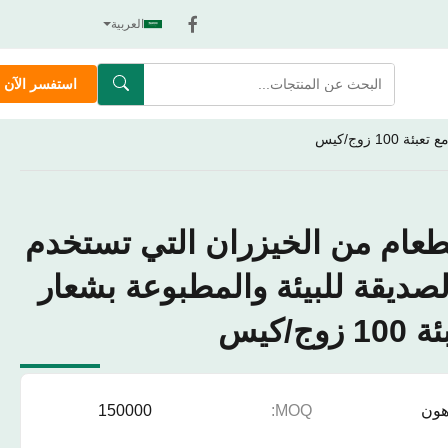
العربية
استفسر الآن
 زوج/كيس
لطعام من الخيزران التي تستخدم
صديقة للبيئة والمطبوعة بشعار
/كيس
ون
MOQ:
150000