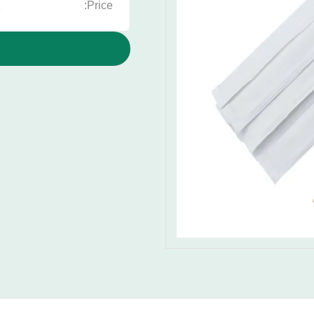
2
Price: