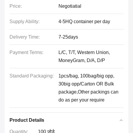
Price:
Negotiatial
Supply Ability:
4-5HQ container per day
Delivery Time:
7-25days
Payment Terms:
L/C, T/T, Western Union,
MoneyGram, D/A, D/P
Standard Packaging:
1pcs/bag, 100bag/big opp,
30big opp/Carton OR Bulk
package,Other packings can
do as per your require
Product Details
Quantity:
100 जोड़े