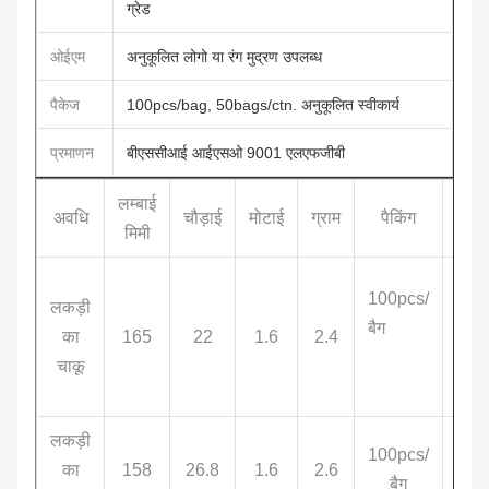
ग्रेड
ओईएम
अनुकूलित लोगो या रंग मुद्रण उपलब्ध
पैकेज
100pcs/bag, 50bags/ctn. अनुकूलित स्वीकार्य
प्रमाणन
बीएससीआई आईएसओ 9001 एलएफजीबी
लम्बाई
का
अवधि
चौड़ाई
मोटाई
ग्राम
पैकिंग
मिमी
100pcs/
लकड़ी
21*
बैग
का
165
22
1.6
2.4
चाकू
लकड़ी
100pcs/
21*
का
158
26.8
1.6
2.6
बैग