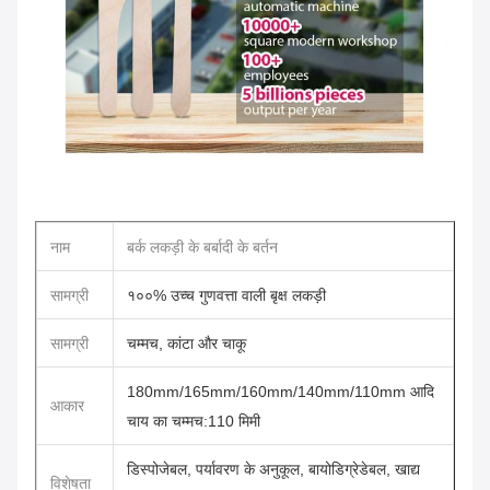
नाम
बर्क लकड़ी के बर्बादी के बर्तन
सामग्री
१००% उच्च गुणवत्ता वाली बृक्ष लकड़ी
सामग्री
चम्मच, कांटा और चाकू
180mm/165mm/160mm/140mm/110mm आदि
आकार
चाय का चम्मच:110 मिमी
डिस्पोजेबल, पर्यावरण के अनुकूल, बायोडिग्रेडेबल, खाद्य
विशेषता