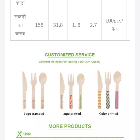
कांटा
लकड़ी
100pcs/
21*
का
158
31.8
1..6
2.7
बैग
चम्मच