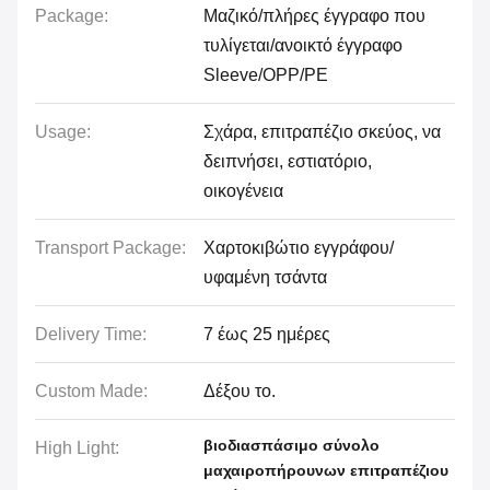
Package:
Μαζικό/πλήρες έγγραφο που
τυλίγεται/ανοικτό έγγραφο
Sleeve/OPP/PE
Usage:
Σχάρα, επιτραπέζιο σκεύος, να
δειπνήσει, εστιατόριο,
οικογένεια
Transport Package:
Χαρτοκιβώτιο εγγράφου/
υφαμένη τσάντα
Delivery Time:
7 έως 25 ημέρες
Custom Made:
Δέξου το.
βιοδιασπάσιμο σύνολο
High Light:
μαχαιροπήρουνων επιτραπέζιου