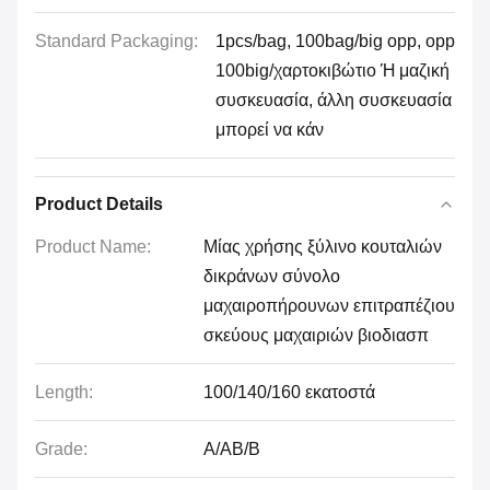
Standard Packaging:
1pcs/bag, 100bag/big opp, opp
100big/χαρτοκιβώτιο Ή μαζική
συσκευασία, άλλη συσκευασία
μπορεί να κάν
Product Details
Product Name:
Μίας χρήσης ξύλινο κουταλιών
δικράνων σύνολο
μαχαιροπήρουνων επιτραπέζιου
σκεύους μαχαιριών βιοδιασπ
Length:
100/140/160 εκατοστά
Grade:
A/AB/B