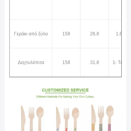
Γεράκι από ξύλο
158
26.8
1.6
Δαχτυλόπιτα
158
31.8
1- Τι;6