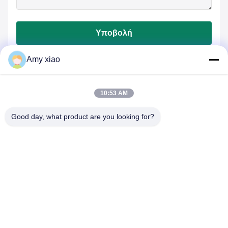
Υποβολή
Amy xiao
10:53 AM
Good day, what product are you looking for?
HUNAN TONGDA BAMBOO INDUSTRY
TECHNOLOGY CO.,LTD
ΒΑΜΒΟΥ/ΔΕΣ/ΧΡΑΠΙΟΣ & ΒΙΟΔΕΓΡΑΔΑΜΕΝΟ ΤΑΜΠΟΥΡΙΟ
ΜΙΑΣ ΑΠΟΦΟΣΗΣ ΛΟΥΣΙΕΣ!
Σπίτι
προϊόντα
Σχετικά με εμάς
Επικοινωνήστε μαζί μας
Επαγγελματικό κτήριο και οικοδόμηση επωαστήρων του κεντρικού