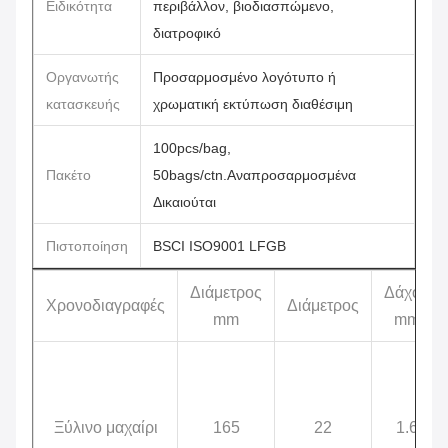
Ειδικότητα
περιβάλλον, βιοδιασπώμενο,
διατροφικό
Οργανωτής
Προσαρμοσμένο λογότυπο ή
κατασκευής
χρωματική εκτύπωση διαθέσιμη
100pcs/bag,
Πακέτο
50bags/ctn.Αναπροσαρμοσμένα
Δικαιούται
Πιστοποίηση
BSCI ISO9001 LFGB
Διάμετρος
Δάχος
Χρονοδιαγραφές
Διάμετρος
mm
mm
Ξύλινο μαχαίρι
165
22
1.6