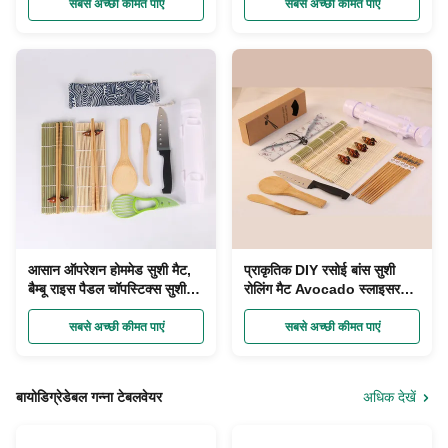
सबसे अच्छी कीमत पाएं
सबसे अच्छी कीमत पाएं
आसान ऑपरेशन होममेड सुशी मैट,
प्राकृतिक DIY रसोई बांस सुशी
बैम्बू राइस पैडल चॉपस्टिक्स सुशी
रोलिंग मैट Avocado स्लाइसर
सेट मेकर
पेपर लपेटा
सबसे अच्छी कीमत पाएं
सबसे अच्छी कीमत पाएं
बायोडिग्रेडेबल गन्ना टेबलवेयर
अधिक देखें