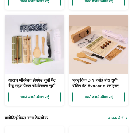
सबसे अच्छी कीमत पाएं
सबसे अच्छी कीमत पाएं
आसान ऑपरेशन होममेड सुशी मैट,
प्राकृतिक DIY रसोई बांस सुशी
बैम्बू राइस पैडल चॉपस्टिक्स सुशी
रोलिंग मैट Avocado स्लाइसर
सेट मेकर
पेपर लपेटा
सबसे अच्छी कीमत पाएं
सबसे अच्छी कीमत पाएं
बायोडिग्रेडेबल गन्ना टेबलवेयर
अधिक देखें