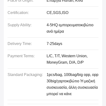
Place of Origin:
Επαρχία Hunan, Κίνα
Certification:
CE,SGS,ISO
Supply Ability:
4-5HQ εμπορευματοκιβώτιο
ανά ημέρα
Delivery Time:
7-25days
Payment Terms:
L/C, T/T, Western Union,
MoneyGram, D/A, D/P
Standard Packaging:
1pcs/bag, 100bag/big opp, opp
30big/χαρτοκιβώτιο Ή μαζική
συσκευασία, άλλη συσκευασία
μπορεί να κάνε