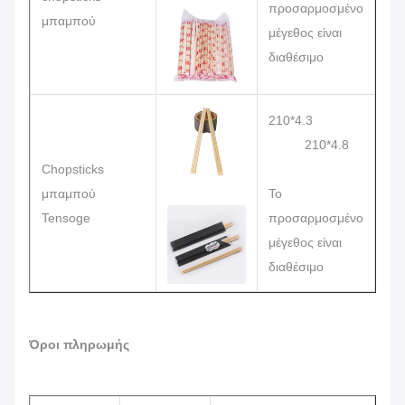
προσαρμοσμένο
10
μπαμπού
μέγεθος είναι
διαθέσιμο
210*4.3
210*4.8
Chopsticks
100
μπαμπού
Το
10
Tensoge
προσαρμοσμένο
μέγεθος είναι
διαθέσιμο
Όροι πληρωμής