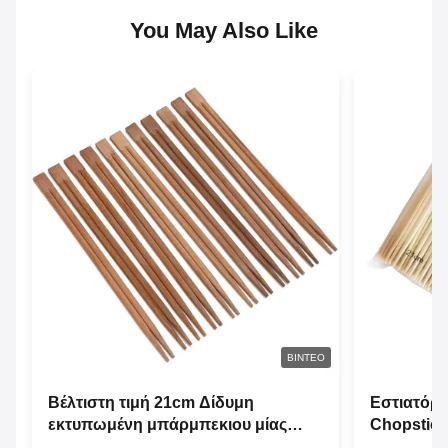
You May Also Like
ΒΊΝΤΕΟ
Βέλτιστη τιμή 21cm Δίδυμη
Εστιατόρι
εκτυπωμένη μπάρμπεκιου μίας
Chopstic
χρήσης μπαμπού ξύλινα ραβδιά με
γρήγορου