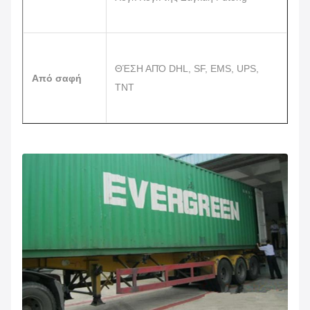
ΘΈΣΗ ΑΠΌ DHL, SF, EMS, UPS,
Από σαφή
TNT