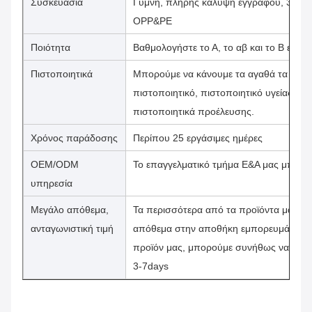
Συσκευασία
Γυμνή, πλήρης κάλυψη εγγράφου, 3/4 μαν
OPP&PE
Ποιότητα
Βαθμολογήστε το Α, το αβ και το Β είναι 
Πιστοποιητικά
Μπορούμε να κάνουμε τα αγαθά τα σχετι
πιστοποιητικό, πιστοποιητικό υγείας, φυ
πιστοποιητικά προέλευσης.
Χρόνος παράδοσης
Περίπου 25 εργάσιμες ημέρες
OEM/ODM
Το επαγγελματικό τμήμα Ε&Α μας μπορεί 
υπηρεσία
Μεγάλο απόθεμα,
Τα περισσότερα από τα προϊόντα μας πα
ανταγωνιστική τιμή
απόθεμα στην αποθήκη εμπορευμάτων μα
προϊόν μας, μπορούμε συνήθως να κάν
3-7days