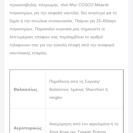
προκαταβολής πληρωμής, shio Msc COSCO Mearsk
παγκοσμίως για την ασφαλή ναυτιλία, δεν ανησυχεί για τη
ζημία ή την απώλεια συσκευασίας. Παίρνει για 15-40days
παγκοσμίως. Παρακαλώ ευγενικά μας σημειώστε οι
λεπτομέρειες επαφών σας περιλαμβάνει το αριθμό
τηλεφώνου σας για την εύκολη επαφή από την αναφορά
ναυτιλιακής εταιρίας.
Παράδοση από τη Σαγκάη/
Θαλασσίως
θαλάσσιος λιμένας Shenzhen ή
ningbo
Αναχώρηση από τον αερολιμένα ή το
Αεροπορικώς
Χογκ Κογκ της Σαγκάη Putong