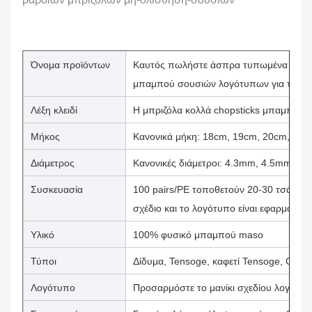
Όνομα προϊόντων
Καυτός πωλήστε άσπρα τυπωμένα συνήθ
μπαμπού σουσιών λογότυπων για το εστ
Λέξη κλειδί
Η μπριζόλα κολλά chopsticks μπαμπού
Μήκος
Κανονικά μήκη: 18cm, 19cm, 20cm, 21
Διάμετρος
Κανονικές διάμετροι: 4.3mm, 4.5mm, 4
Συσκευασία
100 pairs/PE τοποθετούν 20-30 τσάντε
σχέδιο και το λογότυπο είναι εφαρμόσιμα
Υλικό
100% φυσικό μπαμπού maso
Τύποι
Δίδυμα, Tensoge, καφετί Tensoge, Genrok
Λογότυπο
Προσαρμόστε το μανίκι σχεδίου λογότυ