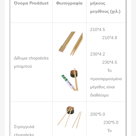
Όνομα Prodduct
Φωτογραφία
μήκους
Συ
μεγέθους (χιλ.)
210*4.5
210*4.8
230*4.2
Δίδυμα chopsticks
100
230*4.5
μπαμπού
10
Το
προσαρμοσμένο
μέγεθος είναι
διαθέσιμο
200*5.0
230*5.0
Στρογγυλά
Το
100
chopsticks