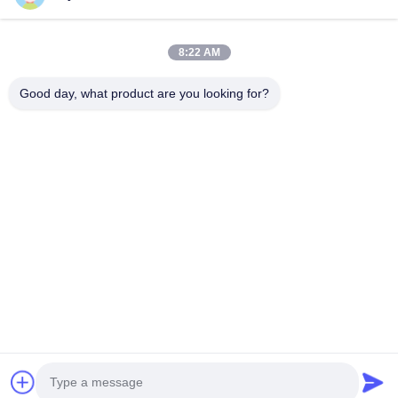
8:22 AM
Good day, what product are you looking for?
HUNAN TONGDA BAMBOO INDUSTRY
TECHNOLOGY CO.,LTD
बांस/लकड़ी/कागज और बायोडिग्रेडेबल टेबलवेयर वन स्टॉप सॉल्यूशन!
घर
उत्पादों
हमारे बारे में
हमसे संपर्क करें
सॉफ्टवेयर सेंटर बिल्डिंग के पेशेवर भवन और इनक्यूबेटर बिल्डिंग, लुगु एवेन्यू 662, हाई-
टेक डेवलपमेंट जोन चांग्शा सिटी, हुनान, चीन।
0086-152-7370-4104
amy@cntongda.com
Copyright © 2021-2026 HUNAN TONGDA BAMBOO INDUSTRY
TECHNOLOGY CO.,LTD. सर्वाधिकार सुरक्षित।