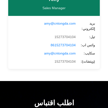
Sales Manager
بريد
amy@cntongda.com
إلكتروني:
تيل:
15273704104
واتس اب:
8615273704104
سكايب:
amy@cntongda.com
(ويتشات):
15273704104
اطلب اقتباس