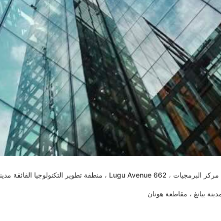
نولوجيا الفائقة مدينة تشانغشا ، هونان ، الصين.
دينة ييانغ ، مقاطعة هونان