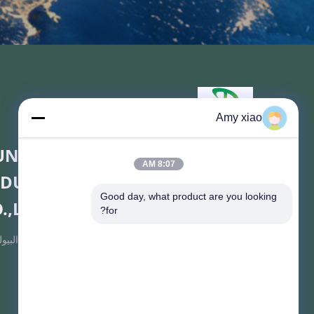
Amy xiao
UNAN TONGDA BAMBOO
8:07 AM
NDUSTRY TECHNOLOGY
Good day, what product are you looking 
.,LTD
for?
الخيزران/الخشب/الورق و أدوات الطاولة القابلة للتحلل البيو