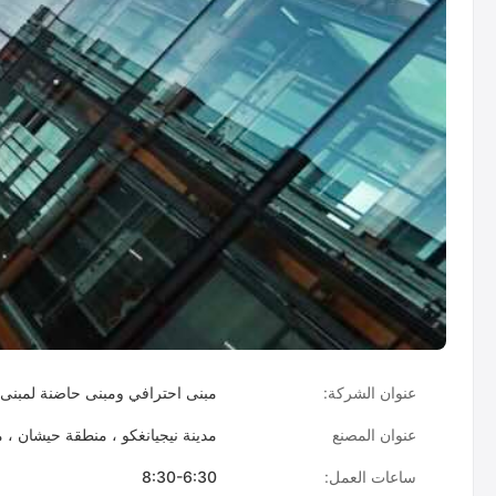
عنوان الشركة:
مبنى احترافي ومبنى حاضنة لمبنى مركز البرمجيات ، Lugu Avenue 662 ، منطقة تطوير التك
عنوان المصنع
مدينة نيجيانغكو ، منطقة حيشان ، م
ساعات العمل:
8:30-6:30