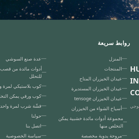
روابط سريعة
المنزل
عدة صنع السوشي
H
المنتجات
أدوات مائدة من قصب ا
للتحلل
I
عيدان الخيزران المتاح
كوب بلاستيكي لمرة و
عيدان الخيزران المستديرة
CO
كوب ورقي يمكن التخ
عيدان الخيزران tensoge
قشّة شرب لمرة واحد
لوجي
أسياخ الشواء من الخيزران
حولنا
مجموعة أدوات مائدة خشبية يمكن
التخلص منها
اتصل بنا
مروحة يدوية مخصصة
سياسة الخصوصية