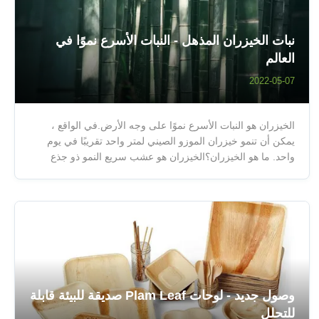
نبات الخيزران المذهل - النبات الأسرع نموًا في
العالم
2022-05-07
الخيزران هو النبات الأسرع نموًا على وجه الأرض.في الواقع ،
يمكن أن تنمو خيزران الموزو الصيني لمتر واحد تقريبًا في يوم
واحد. ما هو الخيزران؟الخيزران هو عشب سريع النمو ذو جذع
مجوف.ليس ذلك فحسب ، بل إنه يحمل بالفعل رقم غينيس
العالمي للأرقام القياسية لأسرع نباتات نمو!موطنها الأصلي العديد
من البلدان ومعظم ...
وصول جديد - لوحات Plam Leaf صديقة للبيئة قابلة
للتحلل