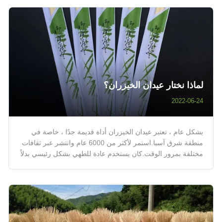
لماذا نختار عيدان الخيزران؟
2022-06-24
بشكل عام ، تعتبر عيدان الخيزران أداة قديمة جدًا ، خاصة في
منطقة شرق آسيا.استمر لأكثر من 6000 عام وانتشر عبر ثقافات
مختلفة بمرور الوقت.كان يستخدم عادة للطهي بشكل رئيسي بدلاً
من الأكل ، ولكن مع مرور الوقت بدأ الناس في دمجه كوسيلة
لأخذ الطعام من الطبق.تأتي عيدان تناول الطعام بمواد مختلفة
مثل البلاستيك ...