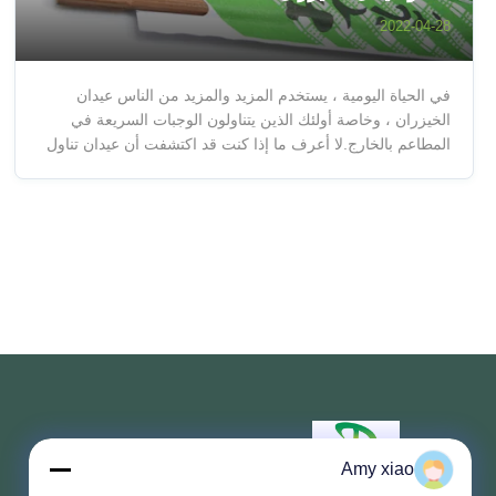
2022-04-28
في الحياة اليومية ، يستخدم المزيد والمزيد من الناس عيدان
الخيزران ، وخاصة أولئك الذين يتناولون الوجبات السريعة في
المطاعم بالخارج.لا أعرف ما إذا كنت قد اكتشفت أن عيدان تناول
الطعام المصنوعة من الخيزران لها لونان ، أحدهما أساسي والآخر
أغمق.هذا ما نسميه المتاحعيدان الخيزران المتفحمة. فكيف
هيعيدان الخي...
Amy xiao