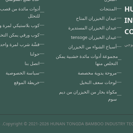
H
المنتجات
أدوات مائدة من قصب ا
للتحلل
I
عيدان الخيزران المتاح
كوب بلاستيكي لمرة و
عيدان الخيزران المستديرة
CO
كوب ورقي يمكن التخ
عيدان الخيزران tensoge
قشّة شرب لمرة واحد
لوجي
أسياخ الشواء من الخيزران
حولنا
مجموعة أدوات مائدة خشبية يمكن
التخلص منها
اتصل بنا
مروحة يدوية مخصصة
سياسة الخصوصية
لوحات سعف النخيل
خريطة الموقع
مكواة بخار من الخيزران من ديم
سوم
Copyright © 2021-2026 HUNAN TONGDA BAMBOO INDUSTR. جميع الحقوق محفوظة