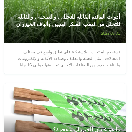
أدوات المائدة القابلة للتحلل ، والصحية ، والقابلة
للتحلل من قصب السكر الهجين وألياف الخيزران
كبديل بلاستيكي
2022-06-01
تستخدم المنتجات البلاستيكية على نطاق واسع في مختلف
المجالات ، مثل التعبئة والتغليف وصناعة الأغذية والإلكترونيات
والبناء والعديد من الصناعات الأخرى ؛من بينها حوالي 16 مليار
فنجان قهوة يستخدم لمرة واحدة يتم استهلاكها كل عام ويتم
التخلص من نصف مليار مصاصة بلاستيكية كل يوم في جميع أنحاء
العالم.ومع ذلك ، ...
ما هو عيدان الخيزران متفحمة؟