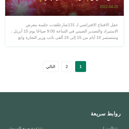
2022-04-20
حفل الافتتاح الافتراضي لـ 131شارععُقدت جلسة معرض
الاستيراد والتصدير الصيني في الساعة 9:00 صباحًا يوم 15 أبريل ،
وستستمر 10 أيام من 15 إلى 24.ألقى نائب وزير التجارة وانغ
شووين خطابًا وحدد افتتاح معرض كانتون. معرض كانتون ،
المعروف باسم "رابطة الصداقة ، جسر للتجارة" ، هو منصة مهمة
للصين لتعزيز التعاون ...
1
2
التالي
روابط سريعة
المنزل
عدة صنع السوشي