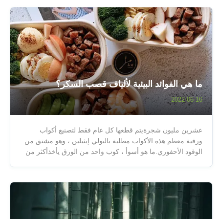
ما هي الفوائد البيئية لألياف قصب السكر؟
2022-06-16
عشرين مليون شجرةيتم قطعها كل عام فقط لتصنيع أكواب
ورقية.معظم هذه الأكواب مطلية بالبولي إيثيلين ، وهو مشتق من
الوقود الأحفوري.ما هو أسوأ ، كوب واحد من الورق يأخذأكثر من
20 سنةلتتحلل في مكب النفايات. بالإضافة إلى ذلك،حوالي
40٪من الخشب الذي نحصده يستخدم في التطبيقات التجارية
والصناعية.يؤدي الإفراط في ا...