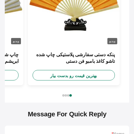
ویدیو
ویدیو
پنکه دستی سفارشی پلاستیکی چاپ شده
چاپ شخصی ح
تاشو کاغذ بامبو فن دستی
ابریشم سفارش
بهترین قیمت رو بدست بیار
بهترین
Message For Quick Reply
*
Name