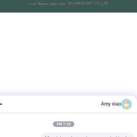
TECHNOLOGY CO.,LTD. تمام حقوق محفوظ است
Amy xiao
7:18 PM