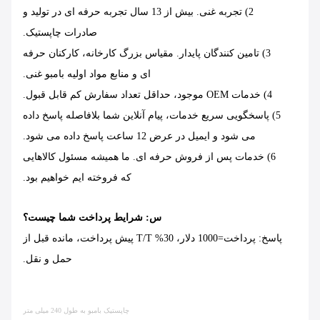
2) تجربه غنی. بیش از 13 سال تجربه حرفه ای در تولید و
صادرات چاپستیک.
3) تامین کنندگان پایدار. مقیاس بزرگ کارخانه، کارکنان حرفه
ای و منابع مواد اولیه بامبو غنی.
4) خدمات OEM موجود، حداقل تعداد سفارش کم قابل قبول.
5) پاسخگویی سریع خدمات، پیام آنلاین شما بلافاصله پاسخ داده
می شود و ایمیل در عرض 12 ساعت پاسخ داده می شود.
6) خدمات پس از فروش حرفه ای. ما همیشه مسئول کالاهایی
که فروخته ایم خواهیم بود.
س: شرایط پرداخت شما چیست؟
پاسخ: پرداخت=1000 دلار، 30% T/T پیش پرداخت، مانده قبل از
حمل و نقل.
چاپستیک بامبو به طول 240 میلی متر