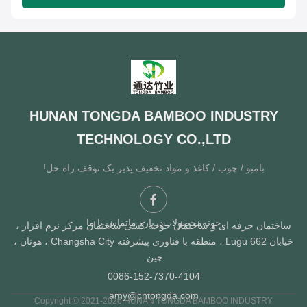
HUNAN TONGDA BAMBOO INDUSTRY
TECHNOLOGY CO.,LTD
بامبو / چوب / کاغذ و مواد تخفیف پذیر یک توقف راه حل!
خونه
محصولات
درباره ما
تماس با ما
ختمان حرفه ای و ساختمان جوجه کشی ساختمان مرکز نرم افزار ،
خیابان Lugu 662 ، منطقه با فناوری پیشرفته Changsha City ، هونان ،
چین.
0086-152-7370-4104
amy@cntongda.com
Copyright © 2021-2026 HUNAN TONGDA BAMBOO INDUSTRY