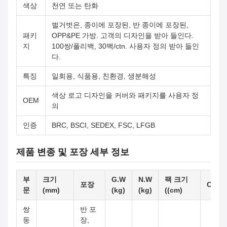
색상
천연 또는 탄화
벌거벗은, 종이에 포장된, 반 종이에 포장된,
패키
OPP&PE 가방. 고객의 디자인을 받아 들인다.
지
100쌍/폴리백, 30백/ctn. 사용자 정의 받아 들인
다.
특징
일회용, 식품용, 친환경, 생분해성
색상 로고 디자인을 커버와 패키지를 사용자 정
OEM
의
인증
BRC, BSCI, SEDEX, FSC, LFGB
제품 변종 및 포장 세부 정보
부
크기
G.W
N.W
팩 크기
포장
Cbm/
문
(mm)
(kg)
(kg)
((cm)
쌍
반 포
둥
장,