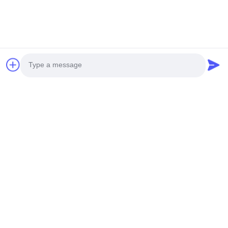
Photo
Video Call
Audio Call