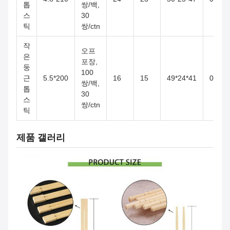
톱
쌍/백,
스
30
틱
쌍/ctn
작
오프
은
포장,
둥
100
근
5.5*200
16
15
49*24*41
0.048
쌍/백,
톱
30
스
쌍/ctn
틱
제품 갤러리