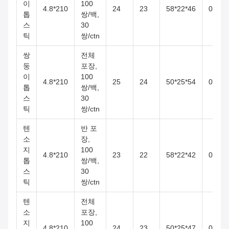
이
100
4.8*210
24
23
58*22*46
0.059
톱
쌍/백,
스
30
틱
쌍/ctn
쌍
전체
둥
포장,
이
100
4.8*210
25
24
50*25*54
0.067
톱
쌍/백,
스
30
틱
쌍/ctn
텐
반 포
소
장,
지
100
4.8*210
23
22
58*22*42
0.054
톱
쌍/백,
스
30
틱
쌍/ctn
텐
전체
소
포장,
지
100
4.8*210
24
23
50*25*47
0.059