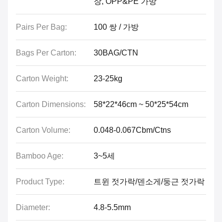
장, OPP&PE 가방
Pairs Per Bag:
100 쌍 / 가방
Bags Per Carton:
30BAG/CTN
Carton Weight:
23-25kg
Carton Dimensions:
58*22*46cm ~ 50*25*54cm
Carton Volume:
0.048-0.067Cbm/Ctns
Bamboo Age:
3~5세
Product Type:
트윈 젓가락/덴소게/둥근 젓가락
Diameter:
4.8-5.5mm