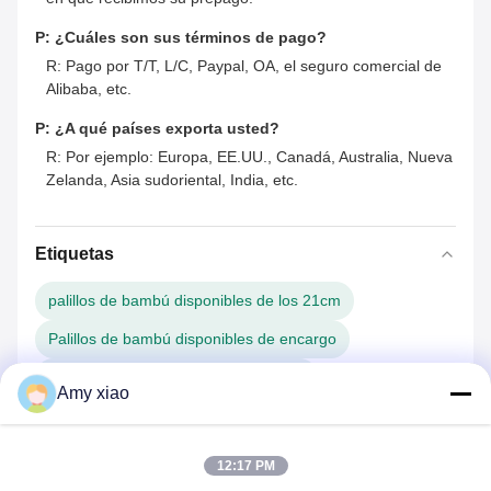
P: ¿Cuáles son sus términos de pago?
R: Pago por T/T, L/C, Paypal, OA, el seguro comercial de
Alibaba, etc.
P: ¿A qué países exporta usted?
R: Por ejemplo: Europa, EE.UU., Canadá, Australia, Nueva
Zelanda, Asia sudoriental, India, etc.
Etiquetas
palillos de bambú disponibles de los 21cm
Palillos de bambú disponibles de encargo
Lavaplatos desnudo Safe Chopsticks
Amy xiao
12:17 PM
You May Also Like