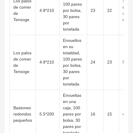
Los palos
Se tr
100 pares
de comer
de u
4.8*210
por bolsa,
23
22
de
serie
30 pares
Tensoge
datos
por
tonelada
Envueltos
en su
Los palos
totalidad,
de comer
100 pares
4.8*210
24
23
50*2
de
por bolsa,
Tensoge
30 pares
por
tonelada
Envueltas
en una
Bastones
caja, 100
redondos
5.5*200
pares por
16
15
49*2
pequeños
bolsa, 30
pares por
tonelada