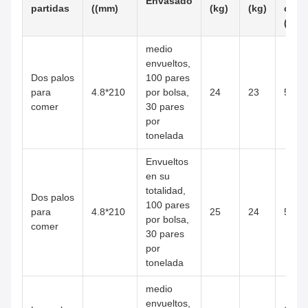
Envasado
partidas
((mm)
(kg)
(kg)
cart
((cm)
medio
envueltos,
Dos palos
100 pares
para
4.8*210
por bolsa,
24
23
58*2
comer
30 pares
por
tonelada
Envueltos
en su
totalidad,
Dos palos
100 pares
para
4.8*210
25
24
50*2
por bolsa,
comer
30 pares
por
tonelada
medio
envueltos,