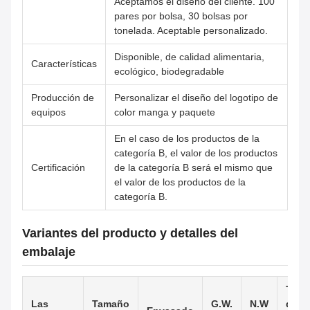
Aceptamos el diseño del cliente. 100
pares por bolsa, 30 bolsas por
tonelada. Aceptable personalizado.
Disponible, de calidad alimentaria,
Características
ecológico, biodegradable
Producción de
Personalizar el diseño del logotipo de
equipos
color manga y paquete
En el caso de los productos de la
categoría B, el valor de los productos
Certificación
de la categoría B será el mismo que
el valor de los productos de la
categoría B.
Variantes del producto y detalles del
embalaje
Tam
Las
Tamaño
G.W.
N.W
del