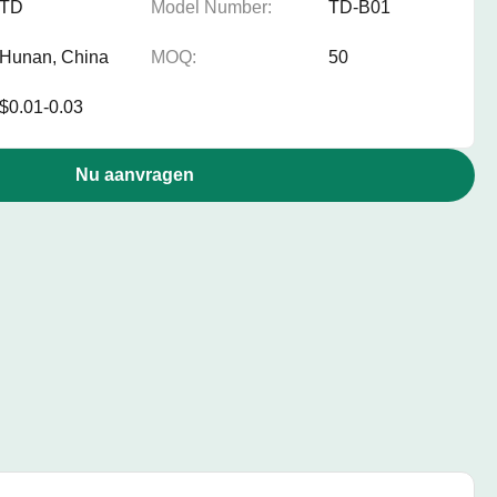
TD
Model Number:
TD-B01
Hunan, China
MOQ:
50
$0.01-0.03
Nu aanvragen