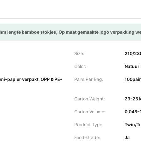
mm lengte bamboe stokjes
,
Op maat gemaakte logo verpakking w
Size:
210/2
Color:
Natuurl
semi-papier verpakt, OPP & PE-
Pairs Per Bag:
100pai
Carton Weight:
23-25 ​​
Carton Volume:
0,048-
Product Type:
Twin/T
Food-Grade:
Ja