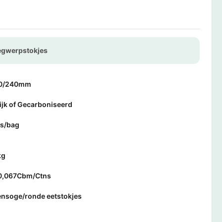
egwerpstokjes
30/240mm
ijk of Gecarboniseerd
rs/bag
kg
0,067Cbm/Ctns
ensoge/ronde eetstokjes