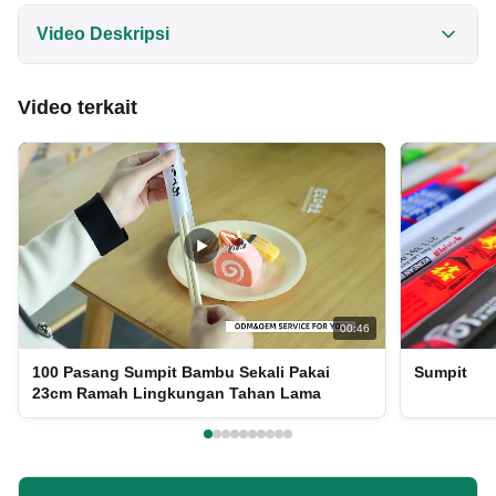
Video Deskripsi
Temukan keserbagunaan Sumpit Bambu Bulat
Video terkait
Personalisasi Sushi, cocok untuk restoran sushi,
makanan bawa pulang, dan pedagang kaki lima.
Terbuat dari 100% bambu Moso berumur 3~5 tahun,
sumpit ini hadir dalam berbagai pilihan kemasan dan
desain yang dapat disesuaikan. Ideal untuk
pengalaman bersantap apa pun!
00:46
100 Pasang Sumpit Bambu Sekali Pakai
Sumpit
23cm Ramah Lingkungan Tahan Lama