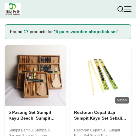
Found
17
products for "
5 pairs wooden chopstick set
"
VIDEO
5 Pasang Set Sumpit
Restoran Cepat Saji
Kayu Beech, Sumpit
Sumpit Kayu Set Sekali
Kayu Dapat Digunakan
Pakai Dibungkus Dalam
Kembali Dengan Kotak
Kantong Plastik
Sumpit Bambu, Sumpit, 5
Restoran Cepat Saji Sumpit
Pasang Sumpit Jepang
Kayu Set Sekali Pakai