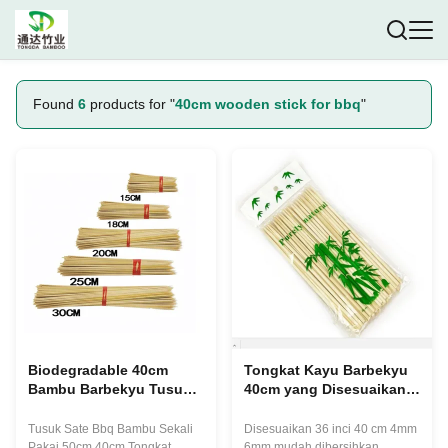
Found
6
products for "
40cm wooden stick for bbq
"
Biodegradable 40cm
Tongkat Kayu Barbekyu
Bambu Barbekyu Tusuk
40cm yang Disesuaikan,
Sate Bulat Kebab Bbq
Tusuk Sate Bambu
Panggang Marshmallow
Tusuk Sate Bbq Bambu Sekali
Disesuaikan 36 inci 40 cm 4mm
Di Panggangan
Pakai 50cm 40cm Tongkat
6mm mudah dibersihkan