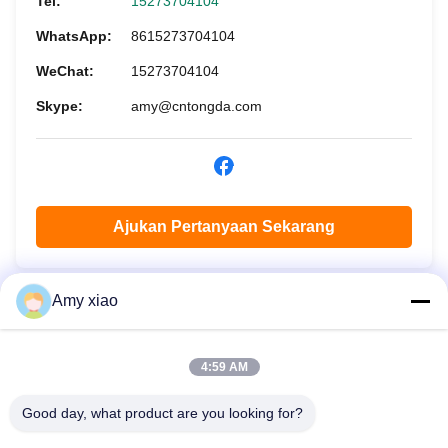
Tel:
15273704104
WhatsApp:
8615273704104
WeChat:
15273704104
Skype:
amy@cntongda.com
Ajukan Pertanyaan Sekarang
Amy xiao
4:59 AM
Good day, what product are you looking for?
HUNAN TONGDA BAMBOO INDUSTRY