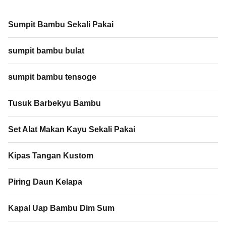
sumpit tensoge, sumpit rikyu,
21cm*3.0mm, 25cm*3.0mm,
sumpit genroku, ...
28cm*3.0mm, 30cm*3.0mm,
Sumpit Bambu Sekali Pakai
18cm*4.0mm, 20cm*4.0mm, ...
sumpit bambu bulat
sumpit bambu tensoge
Tusuk Barbekyu Bambu
Set Alat Makan Kayu Sekali Pakai
Kipas Tangan Kustom
Piring Daun Kelapa
Kapal Uap Bambu Dim Sum