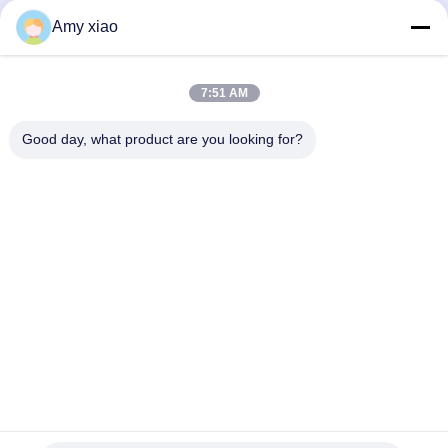
जमा करें
Amy xiao
7:51 AM
Good day, what product are you looking for?
HUNAN TONGDA BAMBOO INDUSTRY
TECHNOLOGY CO.,LTD
बांस/लकड़ी/कागज और बायोडिग्रेडेबल टेबलवेयर वन स्टॉप सॉल्यूशन!
घर
उत्पादों
हमारे बारे में
हमसे संपर्क करें
सॉफ्टवेयर सेंटर बिल्डिंग के पेशेवर भवन और इनक्यूबेटर बिल्डिंग, लुगु एवेन्यू 662, हाई-
टेक डेवलपमेंट जोन चांग्शा सिटी, हुनान, चीन।
0086-152-7370-4104
amy@cntongda.com