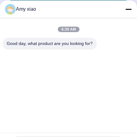
जमा करें
Amy xiao
6:30 AM
Good day, what product are you looking for?
HUNAN TONGDA BAMBOO INDUSTRY
TECHNOLOGY CO.,LTD
बांस/लकड़ी/कागज और बायोडिग्रेडेबल टेबलवेयर वन स्टॉप सॉल्यूशन!
घर
उत्पादों
हमारे बारे में
हमसे संपर्क करें
सॉफ्टवेयर सेंटर बिल्डिंग के पेशेवर भवन और इनक्यूबेटर बिल्डिंग, लुगु एवेन्यू 662, हाई-
टेक डेवलपमेंट जोन चांग्शा सिटी, हुनान, चीन।
0086-152-7370-4104
amy@cntongda.com