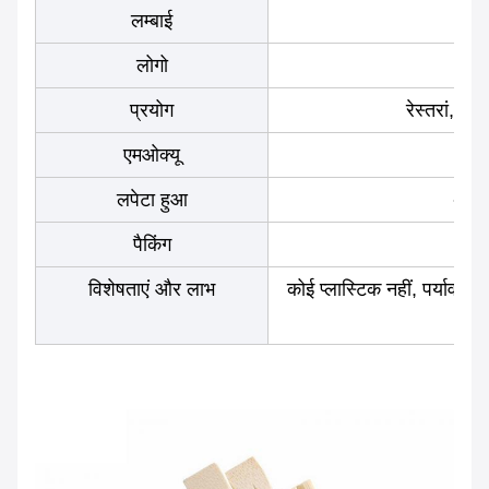
लम्बाई
लोगो
अ
प्रयोग
रेस्तरां, बा
एमओक्यू
लपेटा हुआ
अनपै
पैकिंग
विशेषताएं और लाभ
कोई प्लास्टिक नहीं, पर्यावरण 