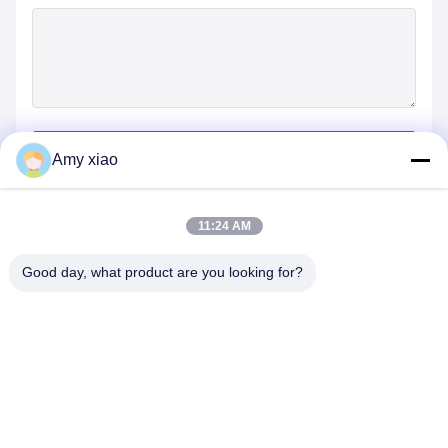
जमा करें
Amy xiao
11:24 AM
Good day, what product are you looking for?
HUNAN TONGDA BAMBOO INDUSTRY
TECHNOLOGY CO.,LTD
बांस/लकड़ी/कागज और बायोडिग्रेडेबल टेबलवेयर वन स्टॉप सॉल्यूशन!