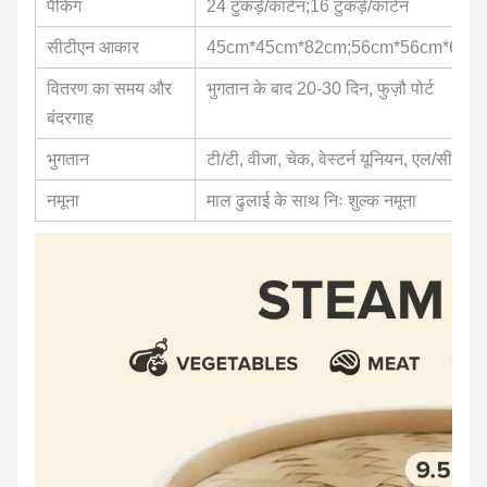
पैकिंग
24 टुकड़े/कार्टन;16 टुकड़े/कार्टन
सीटीएन आकार
45cm*45cm*82cm;56cm*56cm*68c
वितरण का समय और
भुगतान के बाद 20-30 दिन, फुज़ौ पोर्ट
बंदरगाह
भुगतान
टी/टी, वीजा, चेक, वेस्टर्न यूनियन, एल/सी
नमूना
माल ढुलाई के साथ निः शुल्क नमूना