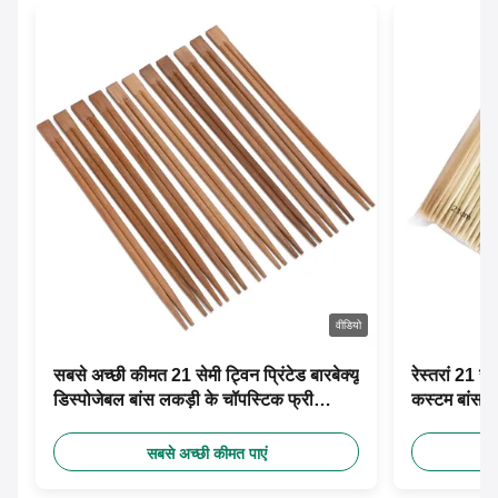
वीडियो
सबसे अच्छी कीमत 21 सेमी ट्विन प्रिंटेड बारबेक्यू
रेस्तरां 21 स
डिस्पोजेबल बांस लकड़ी के चॉपस्टिक फ्री
कस्टम बांस च
डिजाइन कस्टम पेपर आस्तीन के साथ
सबसे अच्छी कीमत पाएं