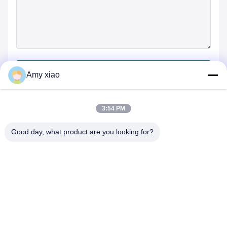
जमा करें
Amy xiao
3:54 PM
Good day, what product are you looking for?
HUNAN TONGDA BAMBOO INDUSTRY
TECHNOLOGY CO.,LTD
बांस/लकड़ी/कागज और बायोडिग्रेडेबल टेबलवेयर वन स्टॉप सॉल्यूशन!