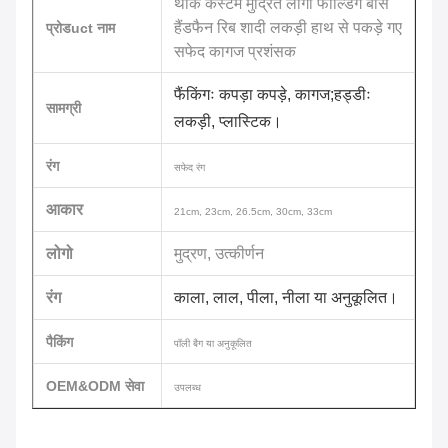
थोक कस्टम मुद्रित लोगो फोल्डिंग बांस
हैंडफैन रिब शादी लकड़ी हाथ से पकड़े गए
प्रोड
uct नाम
सफेद कागज प्रशंसक
फैंकिंगः कपड़ा कपड़े, कागज;हड्डीः
सामग्री
लकड़ी, प्लास्टिक।
रंग
सफेद रंग
आकार
21cm, 23cm, 26.5cm, 30cm, 33cm
लोगो
मुद्रण, उत्कीर्णन
रंग
काला, लाल, पीला, नीला या अनुकूलित।
पैकिंग
पॉली बैग या अनुकूलित
OEM&ODM सेवा
उपलब्ध