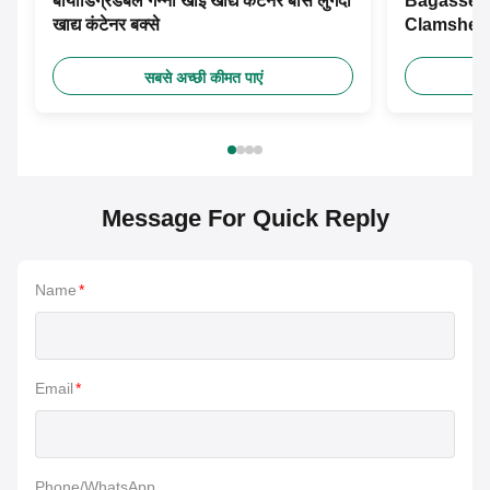
बायोडिग्रेडेबल गन्ना खोई खाद्य कंटेनर बांस लुगदी
Bagasse P
खाद्य कंटेनर बक्से
Clamshell
Takeaway कं
सबसे अच्छी कीमत पाएं
Message For Quick Reply
Name
*
Email
*
Phone/WhatsApp