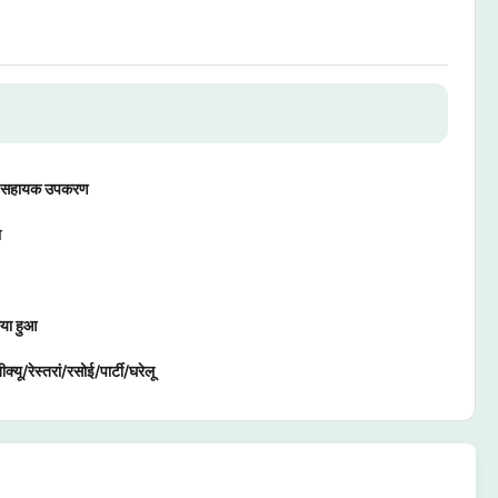
ार सहायक उपकरण
ा
िया हुआ
ीक्यू/रेस्तरां/रसोई/पार्टी/घरेलू