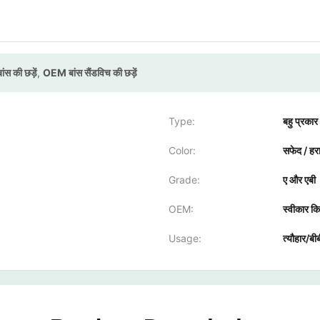
ंस की छड़ें
,
OEM बांस सैंडविच की छड़ें
Type:
बहु प्रक
Color:
सफेद / हर
Grade:
ए और एबी
OEM:
स्वीकार क
Usage:
त्यौहार/बीब