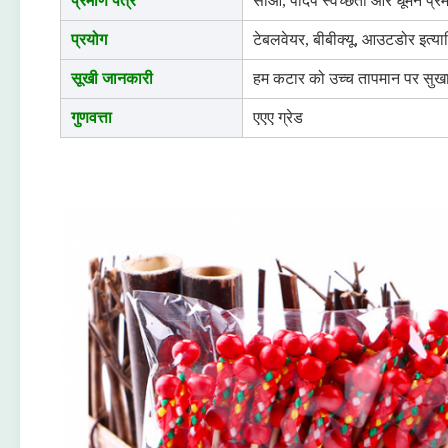
प्रमाण पत्र
सीओ, पादप स्वच्छता और धूमन प्रम
प्रयोग
टेबलवेयर, बीबीक्यू, आउटडोर इत्य
सूखी जानकारी
हम कटार को उच्च तापमान पर सुखात
गुणवत्ता
एएए ग्रेड