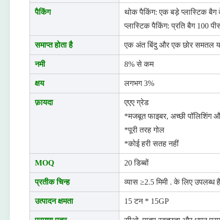
पैकिंग
थोक पैकिंग: एक बड़े प्लास्टिक बै
प्लास्टिक पैकिंग: प्रति बैग 100 पी
समाप्त होता है
एक अंत बिंदु और एक छोर समतल य
नमी
8% से कम
क्षय
लगभग 3%
फ़ायदा
एएए ग्रेड
*मजबूत फाइबर, अच्छी पॉलिशिंग औ
*पूरी तरह गोल
*कोई हरी सतह नहीं
MOQ
20 डिब्बों
प्रतीक चिन्ह
व्यास ≥2.5 मिमी . के लिए उपलब्ध ह
उत्पादन क्षमता
15 टन * 15GP