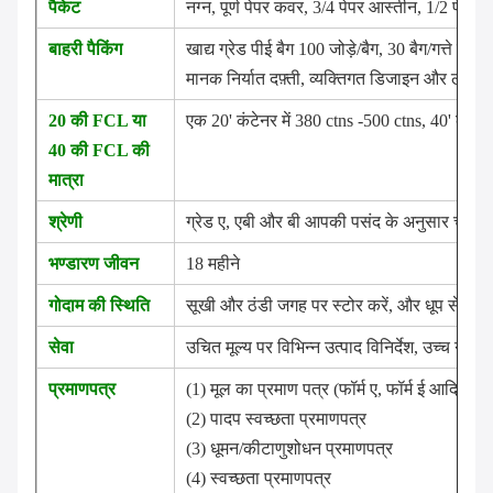
पैकेट
नग्न, पूर्ण पेपर कवर, 3/4 पेपर आस्तीन, 1/2 पेप
बाहरी पैकिंग
खाद्य ग्रेड पीई बैग 100 जोड़े/बैग, 30 बैग/गत्ते का डि
मानक निर्यात दफ़्ती, व्यक्तिगत डिजाइन और लोगो व
20 की FCL या
एक 20' कंटेनर में 380 ctns -500 ctns, 40' कंटे
40 की FCL की
मात्रा
श्रेणी
ग्रेड ए, एबी और बी आपकी पसंद के अनुसार चयन योग
भण्डारण जीवन
18 महीने
गोदाम की स्थिति
सूखी और ठंडी जगह पर स्टोर करें, और धूप से बचाए
सेवा
उचित मूल्य पर विभिन्न उत्पाद विनिर्देश, उच्च गुणवत्
प्रमाणपत्र
(1) मूल का प्रमाण पत्र (फॉर्म ए, फॉर्म ई आदि)
(2) पादप स्वच्छता प्रमाणपत्र
(3) धूमन/कीटाणुशोधन प्रमाणपत्र
(4) स्वच्छता प्रमाणपत्र