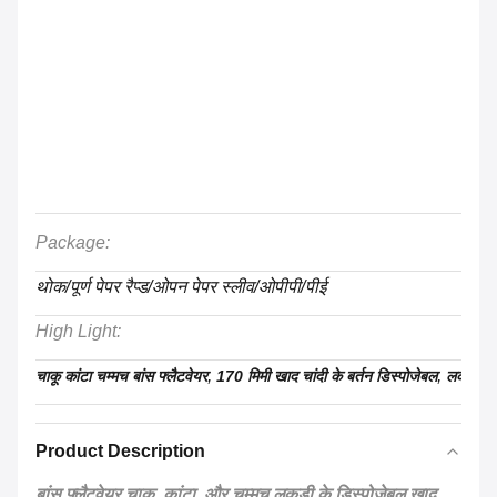
Package:
थोक/पूर्ण पेपर रैप्ड/ओपन पेपर स्लीव/ओपीपी/पीई
High Light:
,
,
चाकू कांटा चम्मच बांस फ्लैटवेयर
170 मिमी खाद चांदी के बर्तन डिस्पोजेबल
लकड़ी के 
Product Description
बांस फ्लैटवेयर चाकू, कांटा, और चम्मच लकड़ी के डिस्पोजेबल खाद