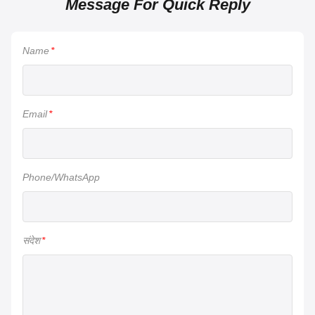
Message For Quick Reply
Name
*
Email
*
Phone/WhatsApp
संदेश
*