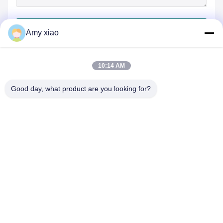
जमा करें
Amy xiao
10:14 AM
Good day, what product are you looking for?
HUNAN TONGDA BAMBOO INDUSTRY
TECHNOLOGY CO.,LTD
बांस/लकड़ी/कागज और बायोडिग्रेडेबल टेबलवेयर वन स्टॉप सॉल्यूशन!
घर
उत्पादों
हमारे बारे में
हमसे संपर्क करें
सॉफ्टवेयर सेंटर बिल्डिंग के पेशेवर भवन और इनक्यूबेटर बिल्डिंग, लुगु एवेन्यू 662, हाई-
टेक डेवलपमेंट जोन चांग्शा सिटी, हुनान, चीन।