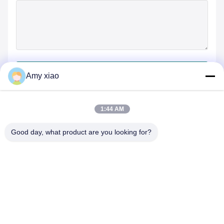
जमा करें
Amy xiao
1:44 AM
Good day, what product are you looking for?
HUNAN TONGDA BAMBOO INDUSTRY
TECHNOLOGY CO.,LTD
बांस/लकड़ी/कागज और बायोडिग्रेडेबल टेबलवेयर वन स्टॉप सॉल्यूशन!