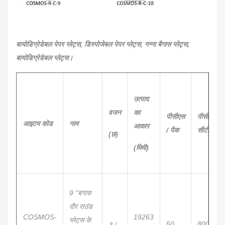
बायोडिग्रेडेबल पेपर प्लेट्स, डिस्पोजेबल पेपर प्लेट्स, गन्ना बैगास प्लेट्स,
बायोडिग्रेडेबल प्लेट्स।
उत्पाद
वजन
का
पीसीएस
पीसीएस /
आइटम कोड
नाम
आकार
/ पैक
सीटीएनएस
(छ)
(मिमी)
9 "बगास
दौर राउंड
COSMOS-
19263
प्लेट्स के
१।
50
800