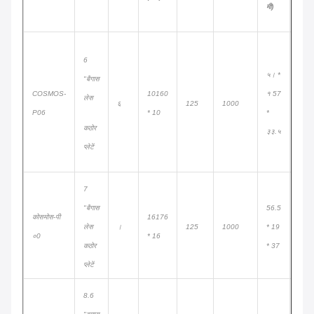
मी)
6
५। *
"बैगास
COSMOS-
10160
१ 57
लेस
६
125
1000
850
P06
* 10
*
कठोर
३३.५
प्लेटें
7
"बैगास
56.5
कोसमोस-पी
16176
लेस
।
125
1000
* 19
700
०0
* 16
कठोर
* 37
प्लेटें
8.6