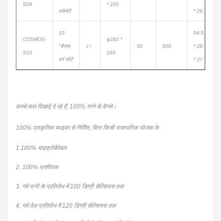
S08
* 200
वर्ग
प्लेटें
* ​​26
10
54.5
COSMOS-
φ260 *
"बैगास
२।
50
500
* 28
7
S10
260
वर्ग
प्लेटें
* 27
कच्चे माल दिखाई दे रहे हैं, 100% गन्ने के बैगसे।
100% प्राकृतिक फाइबर से निर्मित, बिना किसी रासायनिक योजक के
1.100% माइक्रोबैवेबल
2. 100% प्रशीतक
3. गर्म पानी के प्रतिरोध में 100 डिग्री सेल्सियस तक
4. गर्म तेल प्रतिरोध में 120 डिग्री सेल्सियस तक