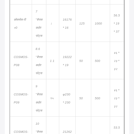
7
56.5
कोसमोस-पी
"बैगास
16176
।
125
1000
* 19
700
०0
कठोर
* 16
* 37
प्लेट्स
8.6
४६ *
COSMOS-
"बैगास
19222
1 1
50
500
२३ *
830 ह
P08
कठोर
* 19
३२
प्लेट्स
9
४६ *
COSMOS-
"बैगास
φ230
१५
50
500
२३ *
830 ह
P09
कठोर
* 230
३२
प्लेट्स
10
53.5
COSMOS-
"बैगास
21262