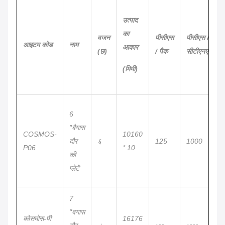
उत्पाद
का
वजन
पीसीएस
पीसीएस /
आइटम कोड
नाम
आकार
(छ)
/ पैक
सीटीएनएस
(मिमी)
6
"बैगास
COSMOS-
10160
दौर
६
125
1000
P06
* 10
की
प्लेटें
7
"बगास
कोसमोस-पी
16176