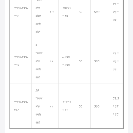
"बगास
४६ *
COSMOS-
लेस
19222
1 1
50
500
२३ *
830 ह
P08
फीता
* 19
३२
कठोर
प्लेटें
9
"बैगास
४६ *
COSMOS-
φ230
लेस
१५
50
500
२३ *
830 ह
P09
* 230
कठोर
३२
प्लेटें
10
"बैगास
53.5
COSMOS-
21262
लेस
१५
50
500
* 27
550 ह
P10
* 21
कठोर
* 35
प्लेटें