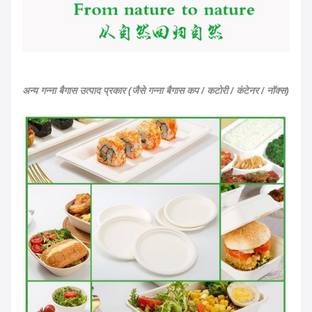
अन्य गन्ना बैगास उत्पाद प्रकार (जैसे गन्ना बैगास कप / कटोरी / कंटेनर / नॉक्स)