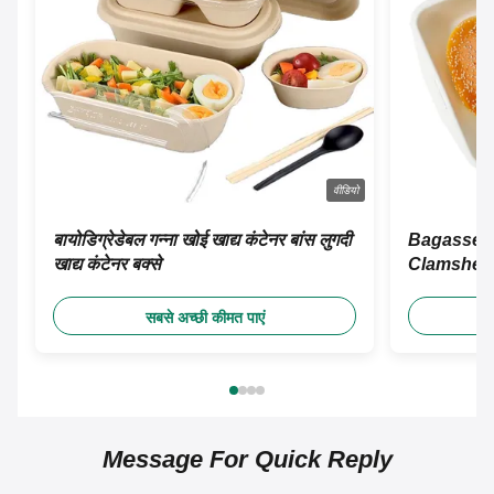
वीडियो
बायोडिग्रेडेबल गन्ना खोई खाद्य कंटेनर बांस लुगदी
Bagasse P
खाद्य कंटेनर बक्से
Clamshell
Takeaway कं
सबसे अच्छी कीमत पाएं
Message For Quick Reply