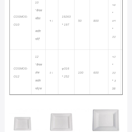
10
५४
"बैगास
*
COSMOS-
19263
फीता
१।
50
800
४१
390 है
O10
* 197
*
कठोर
३३
प्लेटें
12
५२
"बैगास
*
COSMOS-
φ316
लेस
२।
100
600
३३
430
O12
* 252
कठोर
* ३
प्लेट्स
38