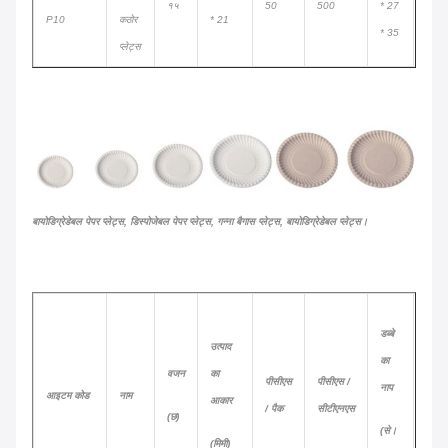
१५
50
500
* 27
550 ह
P10
कठोर
* 21
* 35
प्लेट्स
बायोडिग्रेडेबल पेपर प्लेट्स, डिस्पोजेबल पेपर प्लेट्स, गन्ना बैगास प्लेट्स, बायोडिग्रेडेबल प्लेट्स।
डब्बे
उत्पाद
का
20
वजन
का
पीसीएस
पीसीएस /
नाप
फीट
आइटम कोड
नाम
आकार
/ पैक
सीटीएनएस
(छ)
(से।
(CTN
(मिमी)