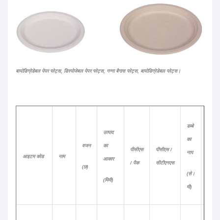
बायोडिग्रेडेबल पेपर प्लेट्स, डिस्पोजेबल पेपर प्लेट्स, गन्ना बैगास प्लेट्स, बायोडिग्रेडेबल प्लेट्स।
डब्बे
उत्पाद
का
20
वजन
का
पीसीएस
पीसीएस /
नाप
फीट
आइटम कोड
नाम
आकार
/ पैक
सीटीएनएस
(छ)
(से।
(CTN)
(मिमी)
मी)