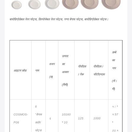
बायोडिग्रेडेबल पेपर प्लेट्स, डिस्पोजेबल पेपर प्लेट्स, गन्ना बैगास प्लेट्स, बायोडिग्रेडेबल प्लेट्स।
डब्बे
उत्पाद
का
20
वजन
का
पीसीएस
पीसीएस /
नाप
फीट
आइटम कोड
नाम
आकार
/ पैक
सीटीएनएस
(छ)
(से।
(CTN
(मिमी)
मी)
6
५। *
COSMOS-
"बैगास
10160
१ 57
६
125
1000
850
P06
कठोर
* 10
*
प्लेट्स
३३.५