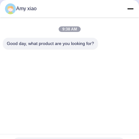
जमा करें
Amy xiao
9:38 AM
Good day, what product are you looking for?
HUNAN TONGDA BAMBOO INDUSTRY
TECHNOLOGY CO.,LTD
बांस/लकड़ी/कागज और बायोडिग्रेडेबल टेबलवेयर वन स्टॉप सॉल्यूशन!
घर
उत्पादों
हमारे बारे में
हमसे संपर्क करें
सॉफ्टवेयर सेंटर बिल्डिंग के पेशेवर भवन और इनक्यूबेटर बिल्डिंग, लुगु एवेन्यू 662, हाई-
टेक डेवलपमेंट जोन चांग्शा सिटी, हुनान, चीन।
0086-152-7370-4104
amy@cntongda.com