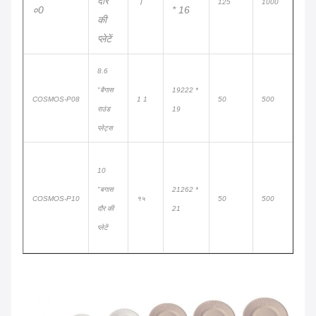
दौर
।
125
1000
०0
* 16
की
प्लेटें
8.6
"बैगास
19222 *
COSMOS-P08
1 1
50
500
राउंड
19
प्लेट्स
10
"बगास
21262 *
COSMOS-P10
१५
50
500
दौर की
21
प्लेटें