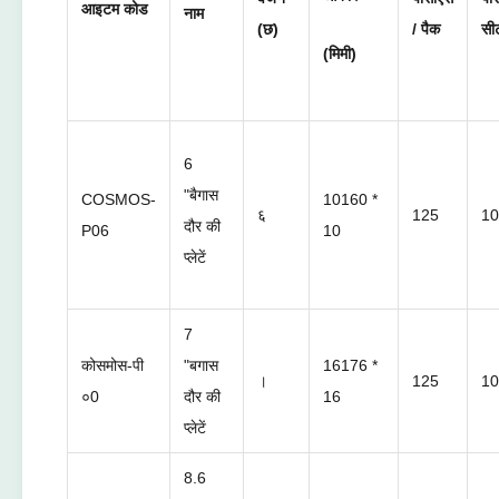
आइटम कोड
नाम
(छ)
/ पैक
सी
(मिमी)
6
"बैगास
COSMOS-
10160 *
६
125
10
दौर की
P06
10
प्लेटें
7
कोसमोस-पी
"बगास
16176 *
।
125
10
०0
दौर की
16
प्लेटें
8.6