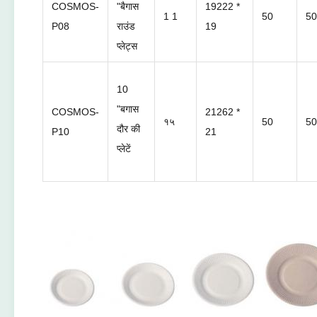
COSMOS-
"बैगास
19222 *
1 1
50
50
P08
राउंड
19
प्लेट्स
10
"बगास
COSMOS-
21262 *
१५
50
50
दौर की
P10
21
प्लेटें