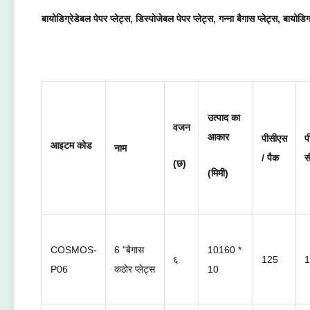
बायोडिग्रेडेबल पेपर प्लेट्स, डिस्पोजेबल पेपर प्लेट्स, गन्ना बैगास प्लेट्स, बायोडिग
उत्पाद का
वजन
आकार
पीसीएस
प
आइटम कोड
नाम
/ पैक
स
(छ)
(मिमी)
COSMOS-
6 "बैगास
10160 *
६
125
1
P06
कठोर प्लेट्स
10