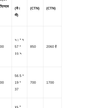
टीएनएस
(से।
(CTN)
(CTN)
मी)
५। * १
00
57 *
850
2060 है
३३.५
56.5 *
00
19 *
700
1700
37
४६ *