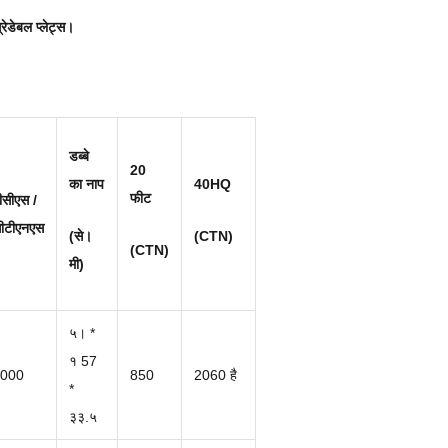
्रेडेबल प्लेट्स।
डब्बे
20
का नाप
40HQ
फीट
ीसीएस /
ीटीएनएस
(से।
(CTN)
(CTN)
मी)
५। *
१ 57
000
850
2060 है
*
३३.५