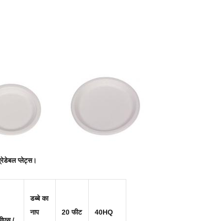
्रेडेबल प्लेट्स।
डब्बे का
नाप
20 फीट
40HQ
सीएस /