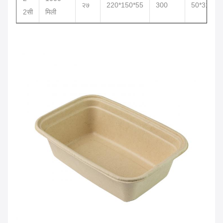
२७
220*150*55
300
50*31*25
2सी
मिली