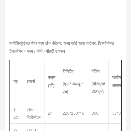
बायोडिग्रेडेबल पेपर पल्प लंच कंटेनर, गन्ना खोई खाद्य कंटेनर, डिस्पोजेबल
टेबलवेयर + पल्प / पीपी / पीईटी ढक्कन
विनिर्देश
पैकिंग
वजन
कार्टन
मद
आदर्श
(एल * डब्ल्यू *
(पीसीएस/
(जी)
आयाम
एच)
सीटीएन)
1-
750
24
220*150*45
300
37*32*24
2C
मिलीलीटर
2-
1000