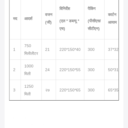
विनिर्देश
पैकिंग
वजन
कार्टन
मद
आदर्श
(एल * डब्ल्यू *
(पीसीएस/
(जी)
आयाम
एच)
सीटीएन)
750
1
21
220*150*40
300
37*32*24
मिलीलीटर
1000
2
24
220*150*55
300
50*31*25
मिली
1250
3
२७
220*150*65
300
65*35*24
मिली