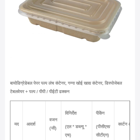
बायोडिग्रेडेबल पेपर पल्प लंच कंटेनर, गन्ना खोई खाद्य कंटेनर, डिस्पोजेबल
टेबलवेयर + पल्प / पीपी / पीईटी ढक्कन
विनिर्देश
पैकिंग
वजन
मद
आदर्श
कार्टन आयाम
(एल * डब्ल्यू *
(पीसीएस/
(जी)
एच)
सीटीएन)