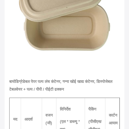
बायोडिग्रेडेबल पेपर पल्प लंच कंटेनर, गन्ना खोई खाद्य कंटेनर, डिस्पोजेबल
टेबलवेयर + पल्प / पीपी / पीईटी ढक्कन
विनिर्देश
पैकिंग
वजन
कार्टन
मद
आदर्श
(एल * डब्ल्यू *
(पीसीएस/
(जी)
आयाम