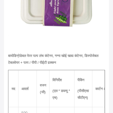
बायोडिग्रेडेबल पेपर पल्प लंच कंटेनर, गन्ना खोई खाद्य कंटेनर, डिस्पोजेबल
टेबलवेयर + पल्प / पीपी / पीईटी ढक्कन
विनिर्देश
पैकिंग
वजन
मद
आदर्श
कार्टन आयाम
(एल * डब्ल्यू *
(पीसीएस/
(जी)
एच)
सीटीएन)
500