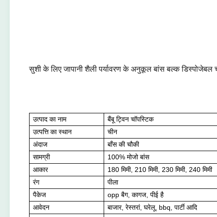
सुशी के लिए जापानी शैली पर्यावरण के अनुकूल बांस बल्क डिस्पोजेबल 
उत्पाद का नाम
बैंबू ट्विन चॉपस्टिक
उत्पत्ति का स्थान
चीन
अंदाज
बाँस की चौकी
सामग्री
100% मोजो बांस
आकार
180 मिमी, 210 मिमी, 230 मिमी, 240 मिमी
रंग
पीला
पैकेज
opp बैग, कागज, पीई है
आवेदन
बाजार, रेस्तरां, घरेलू, bbq, पार्टी आदि