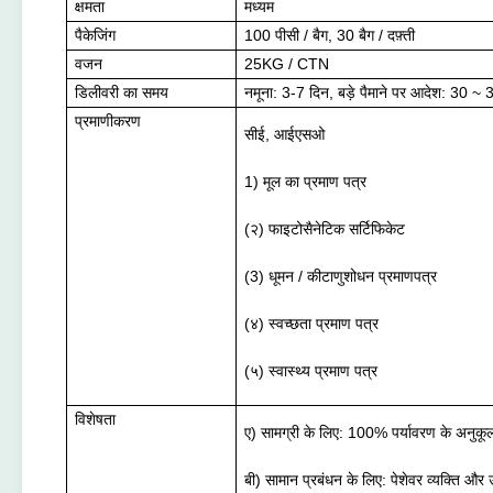
क्षमता
मध्यम
पैकेजिंग
100 पीसी / बैग, 30 बैग / दफ़्ती
वजन
25KG / CTN
डिलीवरी का समय
नमूना: 3-7 दिन, बड़े पैमाने पर आदेश: 30 ~ 
प्रमाणीकरण
सीई, आईएसओ
1) मूल का प्रमाण पत्र
(२) फाइटोसैनेटिक सर्टिफिकेट
(3) धूमन / कीटाणुशोधन प्रमाणपत्र
(४) स्वच्छता प्रमाण पत्र
(५) स्वास्थ्य प्रमाण पत्र
विशेषता
ए) सामग्री के लिए: 100% पर्यावरण के अनुकू
बी) सामान प्रबंधन के लिए: पेशेवर व्यक्ति और