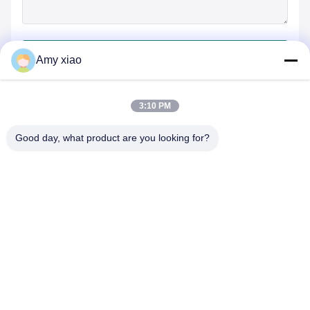
जमा करें
Amy xiao
3:10 PM
Good day, what product are you looking for?
HUNAN TONGDA BAMBOO INDUSTRY
TECHNOLOGY CO.,LTD
बांस/लकड़ी/कागज और बायोडिग्रेडेबल टेबलवेयर वन स्टॉप सॉल्यूशन!
घर
उत्पादों
हमारे बारे में
हमसे संपर्क करें
सॉफ्टवेयर सेंटर बिल्डिंग के पेशेवर भवन और इनक्यूबेटर बिल्डिंग, लुगु एवेन्यू 662, हाई-
टेक डेवलपमेंट जोन चांग्शा सिटी, हुनान, चीन।