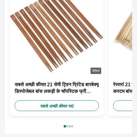
वीडियो
सबसे अच्छी कीमत 21 सेमी ट्विन प्रिंटेड बारबेक्यू
रेस्तरां 21 स
डिस्पोजेबल बांस लकड़ी के चॉपस्टिक फ्री
कस्टम बांस च
डिजाइन कस्टम पेपर आस्तीन के साथ
सबसे अच्छी कीमत पाएं