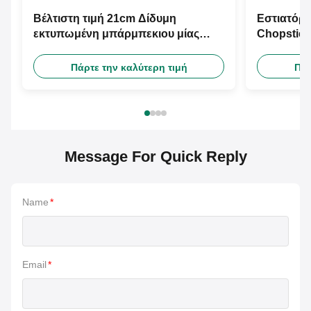
Βέλτιστη τιμή 21cm Δίδυμη
Εστιατόρι
εκτυπωμένη μπάρμπεκιου μίας
Chopstic
χρήσης μπαμπού ξύλινα ραβδιά με
γρήγορου
δωρεάν σχεδιασμό
Πάρτε την καλύτερη τιμή
Πάρ
προσαρμοσμένο χαρτί μανίκι
Message For Quick Reply
Name
*
Email
*