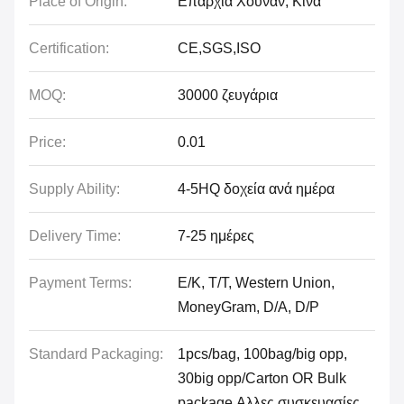
Place of Origin:
Επαρχία Χουνάν, Κίνα
Certification:
CE,SGS,ISO
MOQ:
30000 ζευγάρια
Price:
0.01
Supply Ability:
4-5HQ δοχεία ανά ημέρα
Delivery Time:
7-25 ημέρες
Payment Terms:
Ε/Κ, Τ/Τ, Western Union,
MoneyGram, D/A, D/P
Standard Packaging:
1pcs/bag, 100bag/big opp,
30big opp/Carton OR Bulk
package,Αλλες συσκευασίες