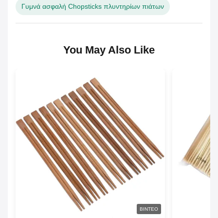
Γυμνά ασφαλή Chopsticks πλυντηρίων πιάτων
You May Also Like
ΒΊΝΤΕΟ