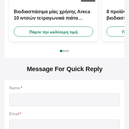
Βιοδιασπάσιμα μίας χρήσης Areca
8 προϊόν 
10 ιντσών τετραγωνικά πιάτα
βιοδιασπά
φύλλων φοινικών για τα εταιρικά
φύλλων
γεγονότα
Πάρτε την καλύτερη τιμή
Πάρ
Message For Quick Reply
Name
*
Email
*