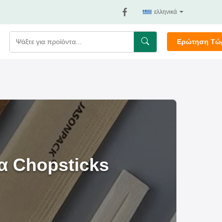
ελληνικά
Ερώτηση Τώ
α Chopsticks