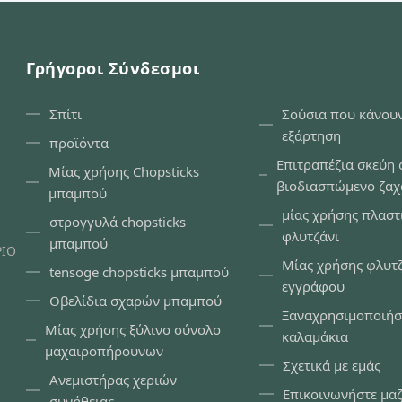
Γρήγοροι Σύνδεσμοι
Σπίτι
Σούσια που κάνουν
εξάρτηση
προϊόντα
Επιτραπέζια σκεύη
Μίας χρήσης Chopsticks
βιοδιασπώμενο ζα
μπαμπού
μίας χρήσης πλαστ
στρογγυλά chopsticks
φλυτζάνι
μπαμπού
ΡΙΟ
Μίας χρήσης φλυτ
tensoge chopsticks μπαμπού
εγγράφου
Οβελίδια σχαρών μπαμπού
Ξαναχρησιμοποιήσ
Μίας χρήσης ξύλινο σύνολο
καλαμάκια
μαχαιροπήρουνων
Σχετικά με εμάς
Ανεμιστήρας χεριών
Επικοινωνήστε μαζ
συνήθειας