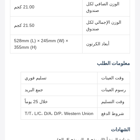
الوزن الصافي لكل
21.00 كجم
صندوق
الوزن الإجمالي لكل
21.50 كجم
صندوق
528mm (L) × 245mm (W) ×
أبعاد الكرتون
355mm (H)
معلومات الطلب
وقت العينات
تسليم فوري
رسوم العينات
جمع البريد
وقت التسليم
خلال 25 يوماً
شروط الدفع
T/T، L/C، D/A، D/P، Western Union
الشهادات
شهادة المنشأ (النموذج A، النموذج E، الخ)