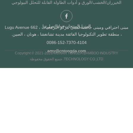
الخيزران/الخشب/الورق و أدوات الطاولة القابلة للتحلل البيولوجي
المنزل
المنتجات
حولنا
اتصل بنا
مبنى احترافي ومبنى حاضنة لمبنى مركز البرمجيات ، Lugu Avenue 662
، منطقة تطوير التكنولوجيا الفائقة مدينة تشانغشا ، هونان ، الصين.
0086-152-7370-4104
amy@cntongda.com
Copyright © 2021-2026 HUNAN TONGDA BAMBOO INDUSTRY
TECHNOLOGY CO.,LTD. جميع الحقوق محفوظة