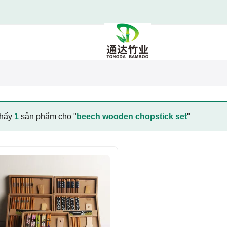
thấy
1
sản phẩm cho "
beech wooden chopstick set
"