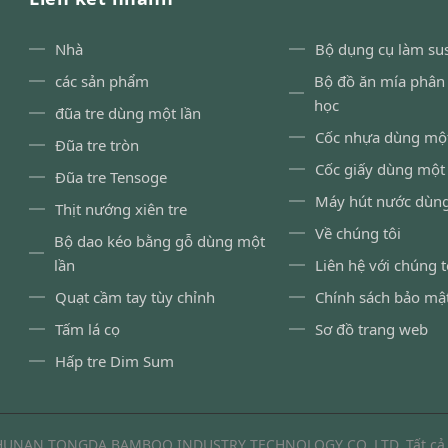
Nhà
Bộ dụng cụ làm su
các sản phẩm
Bộ đồ ăn mía phân
học
đũa tre dùng một lần
Cốc nhựa dùng một
Đũa tre tròn
Cốc giấy dùng một 
Đũa tre Tensoge
Máy hút nước dùng
Thịt nướng xiên tre
Về chúng tôi
Bộ dao kéo bằng gỗ dùng một
lần
Liên hệ với chúng t
Quạt cầm tay tùy chỉnh
Chính sách bảo mậ
Tấm lá cọ
Sơ đồ trang web
Hấp tre Dim Sum
 HUNAN TONGDA BAMBOO INDUSTRY TECHNOLOGY CO.,LTD. Tất cả c