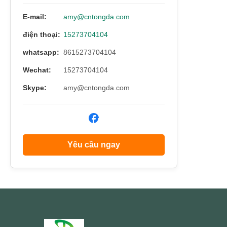
is ma
E-mail:
amy@cntongda.com
bamb
điện thoại:
15273704104
whatsapp:
8615273704104
Wechat:
15273704104
Skype:
amy@cntongda.com
Yêu cầu ngay