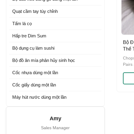
Quạt cầm tay tùy chỉnh
Tấm lá cọ
Hấp tre Dim Sum
Bộ Đ
Bộ dụng cụ làm sushi
Thể 
Đượ
Chops
Bộ đồ ăn mía phân hủy sinh học
Pairs
Bambo
Cốc nhựa dùng một lần
Item 
Mater
Cốc giấy dùng một lần
box,g
Servi
Máy hút nước dùng một lần
resta
port:
auckl
Amy
and m
and d
Sales Manager
and K