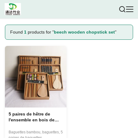
Found
1
products for "
beech wooden chopstick set
"
5 paires de hêtre de
l'ensemble en bois de
baguette, baguettes en
bois réutilisables
Baguettes bambou, baguettes, 5
lavables avec la boîte
paires de baguettes