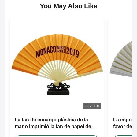
You May Also Like
EL VIDEO
La fan de encargo plástica de la
La impres
mano imprimió la fan de papel de
favor de l
bambú plegable de la mano
de la mano