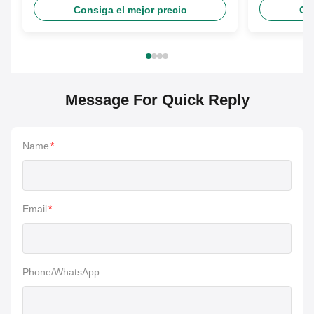
particular
Consiga el mejor precio
Con
Message For Quick Reply
Name
*
Email
*
Phone/WhatsApp