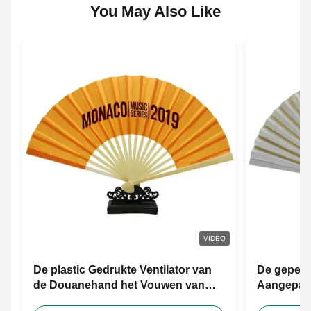
You May Also Like
VIDEO
De plastic Gedrukte Ventilator van
De gepers
de Douanehand het Vouwen van
Aangepast
Bamboedocument Handventilator
Zijdehand