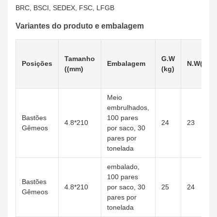
BRC, BSCI, SEDEX, FSC, LFGB
Variantes do produto e embalagem
Tamanho
G.W
Posições
Embalagem
N.W(kg)
((mm)
(kg)
Meio
embrulhados,
Bastões
100 pares
4.8*210
24
23
Gêmeos
por saco, 30
pares por
tonelada
embalado,
100 pares
Bastões
4.8*210
por saco, 30
25
24
Gêmeos
pares por
tonelada