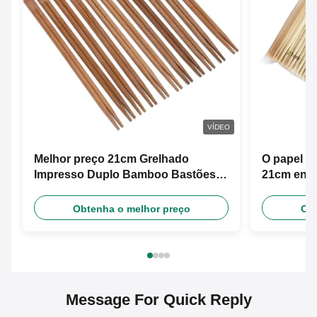
VÍDEO
Melhor preço 21cm Grelhado
O papel do
Impresso Duplo Bamboo Bastões
21cm envo
de Madeira descartáveis Com
feitos so
Design Grátis Manga de Papel
Obtenha o melhor preço
Obt
Personalizada
Message For Quick Reply