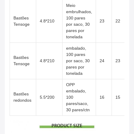
Meio
embrulhados,
Bastões
100 pares
4.8*210
23
22
Tensoge
por saco, 30
pares por
tonelada
embalado,
100 pares
Bastões
4.8*210
por saco, 30
24
23
Tensoge
pares por
tonelada
OPP
embalado,
Bastões
5.5*200
100
16
15
redondos
pares/saco,
30 pares/ctn