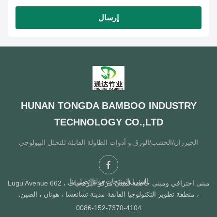
إرسال
HUNAN TONGDA BAMBOO INDUSTRY
TECHNOLOGY CO.,LTD
الخيزران/الخشب/الورق و أدوات الطاولة القابلة للتحلل البيولوجي
المنزل
المنتجات
حولنا
اتصل بنا
مبنى احترافي ومبنى حاضنة لمبنى مركز البرمجيات ، Lugu Avenue 662
، منطقة تطوير التكنولوجيا الفائقة مدينة تشانغشا ، هونان ، الصين.
0086-152-7370-4104