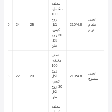
مغلفة
بالكامل،
100
عصي
زوج
طعام
4.8*210
لكل
25
24
50*25*54
توأم
كيس،
30 زوج
لكل
طن
نصف
مغلفة،
100
زوج
عصي
4.8*210
لكل
23
22
58*22*42
تينسوج
كيس،
30 زوج
لكل
طن
مغلفة
بالكامل،