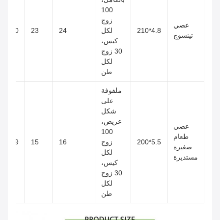
100
زوج
عصي
4.8*210
لكل
24
23
50*25*47
تينسوج
كيس،
30 زوج
لكل
طن
ملفوفة
على
شكل
عريض،
عصي
100
طعام
5.5*200
زوج
16
15
49*24*41
صغيرة
لكل
مستديرة
كيس،
30 زوج
لكل
طن