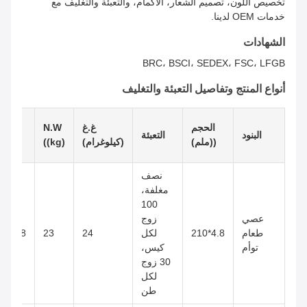
تخصيص اللون، تصميم الشعار، الأكمام، والتعبئة والتغليف مع
خدمات OEM لدينا.
الشهادات
BRC، BSCI، SEDEX، FSC، LFGB
أنواع المنتج وتفاصيل التعبئة والتغليف
حجم
الحجم
غ.غ
N.W
البنود
التعبئة
الكرتون
((ملم)
(كيلوغرام)
((kg)
((cm)
نصف
مغلفة،
100
عصي
زوج
طعام
4.8*210
لكل
24
23
58*22*46
توأم
كيس،
30 زوج
لكل
طن