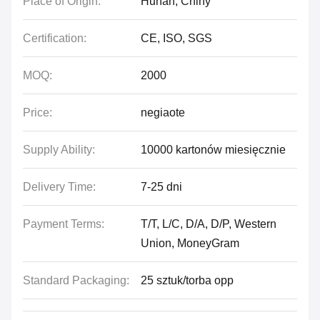
Place of Origin:
Hunan, Chiny
Certification:
CE, ISO, SGS
MOQ:
2000
Price:
negiaote
Supply Ability:
10000 kartonów miesięcznie
Delivery Time:
7-25 dni
Payment Terms:
T/T, L/C, D/A, D/P, Western
Union, MoneyGram
Standard Packaging:
25 sztuk/torba opp