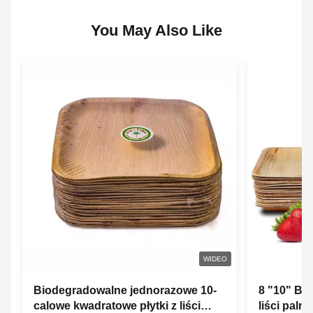
You May Also Like
WIDEO
Biodegradowalne jednorazowe 10-
8 "10" Bi
calowe kwadratowe płytki z liści
liści pal