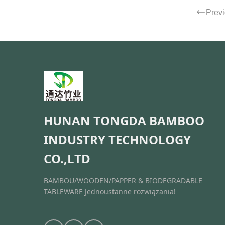
Kuchn
Prev
jedzen
HUNAN TONGDA BAMBOO
INDUSTRY TECHNOLOGY
CO.,LTD
BAMBOU/WOODEN/PAPPER & BIODEGRADABLE
TABLEWARE Jednoustanne rozwiązania!