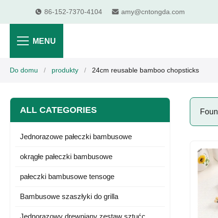
86-152-7370-4104
amy@cntongda.com
MENU
Do domu
/
produkty
/
24cm reusable bamboo chopsticks
ALL CATEGORIES
Fou
Jednorazowe pałeczki bambusowe
okrągłe pałeczki bambusowe
pałeczki bambusowe tensoge
Bambusowe szaszłyki do grilla
Jednorazowy drewniany zestaw sztućc