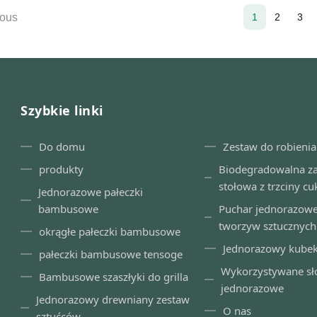
ia 2019 Bambusowe pałki do
bambusa Mao, w różnych s
ious
1
2
3
ia Materiał Naturalny ...
możliwością dostosowania o
Szybkie linki
Do domu
Zestaw do robienia
produkty
Biodegradowalna z
stołowa z trzciny c
Jednorazowe pałeczki
bambusowe
Puchar jednorazowe
tworzyw sztucznych
okrągłe pałeczki bambusowe
Jednorazowy kube
pałeczki bambusowe tensoge
Wykorzystywane sł
Bambusowe szaszłyki do grilla
jednorazowe
Jednorazowy drewniany zestaw
O nas
sztućców