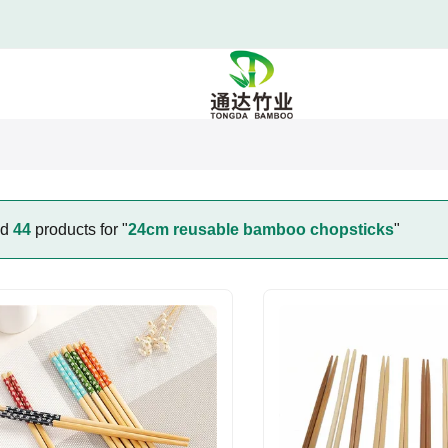
nd
44
products for "
24cm reusable bamboo chopsticks
"