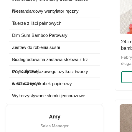
ów
Niestandardowy wentylator ręczny
Talerze z liści palmowych
Dim Sum Bamboo Parowary
24 c
Zestaw do robienia sushi
bamb
Dług
Fabr
Biodegradowalna zastawa stołowa z trz
długa
węzła
ciny cukrowej
Puchar jednorazowego użytku z tworzy
jedno
Tongd
w sztucznych
Jednorazowy kubek papierowy
cm wi
Mater
Wykorzystywane słomki jednorazowe
karb
opako
worek,
Amy
Sales Manager