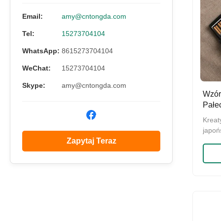
Email:
amy@cntongda.com
Tel:
15273704104
WhatsApp:
8615273704104
WeChat:
15273704104
Skype:
amy@cntongda.com
Wzór
Pałe
wiel
Kreat
drew
japoń
Zapytaj Teraz
wielo
Wysok
drewn
wielo
Mater
pałec