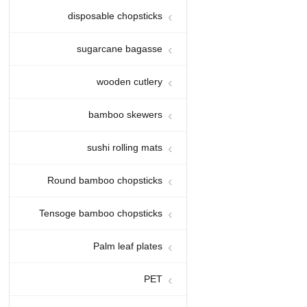
disposable chopsticks
sugarcane bagasse
00:31
wooden cutlery
بشقاب های قوی کمپوست پذیر
ظرف غذای آماده باگاس نیشکر
bamboo skewers
100% تجزیه پذیر زیست تخریب
پذیر
sushi rolling mats
Round bamboo chopsticks
Tensoge bamboo chopsticks
03:00
Palm leaf plates
نمایشگاه کارخانه و دفتر 2022
PET