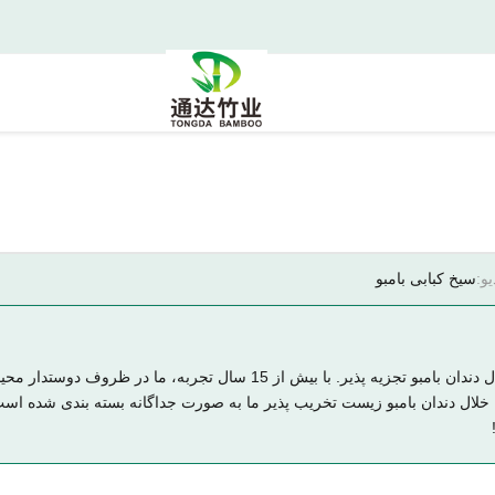
یو:
سیخ کبابی بامبو
کارخانه محصولات چوبی و بامبو Yiyang Tongda، تولید کننده پیشرو خلال دندان بامبو تجزیه پذیر. با بیش از 15 
ه می دهیم. خلال دندان بامبو زیست تخریب پذیر ما به صورت جداگانه بسته بندی شده ا