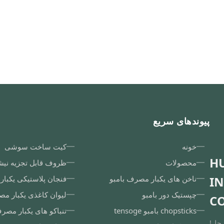
پیوندهای سریع
خونه
کیت ساخت سوشی
H
محصولات
ظروف قابل تجزیه نیش
I
ناخن های یکبار مصرف بامبو
فنجان پلاستیکی یکبا
چپستیک دور بامبو
لیوان کاغذی یکبار م
CO
chopsticks بامبو tensoge
تنباکو های یکبار مصر
 حل!