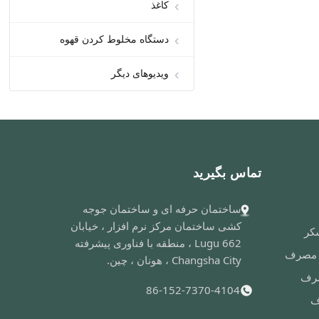
کاغذ
دستگاه مخلوط کردن قهوه
00:36
ویدیوهای دیگر
فن اسپانیایی فانتزی چوبی
تماس بگیرید
ساختمان حرفه ای و ساختمان جوجه
00:23
کشی ساختمان مرکز نرم افزار ، خیابان
کر
Lugu 662 ، منطقه با فناوری پیشرفته
دستگاه مخلوط کردن قهوه
ر مصرف
Changsha City ، هونان ، چین.
صرف
86-152-7370-4104
ف