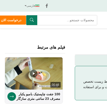
فارسی
درخواست الان
فیلم های مرتبط
سال تجربه، ما در ظروف دوستدار محیط زیست تخصص
00:46
ست و برای استفاده
100 جفت چاپستیک بامبو یکبار
مصرف 23 سانتی متری سازگار
با محیط زیست بادوام