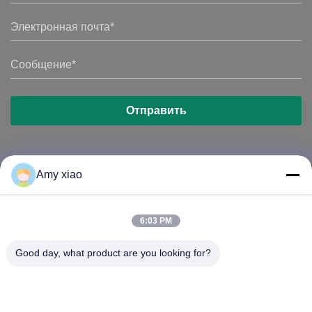
Amy xiao
6:03 PM
HUNAN TONGDA BAMBOO INDUSTRY
Good day, what product are you looking for?
TECHNOLOGY CO.,LTD
Бамбук/Древесина/Бумага и биоразлагаемые настольные