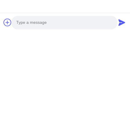
Kubki z bagassy z trzciny cukrowej
kubki z bagassy z trzciny cukrowej 4 uncje
kubki i wieczka kompostowalne
You May Also Like
Photo
Video Call
Audio Call