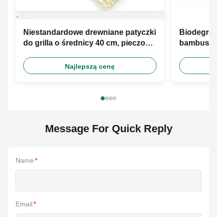
Niestandardowe drewniane patyczki
Biodegra
do grilla o średnicy 40 cm, pieczone
bambusowe
bambusowe szaszłyki z pianki
Round Ke
marshmallow na grillu
Najlepszą cenę
Message For Quick Reply
Name
*
Email
*