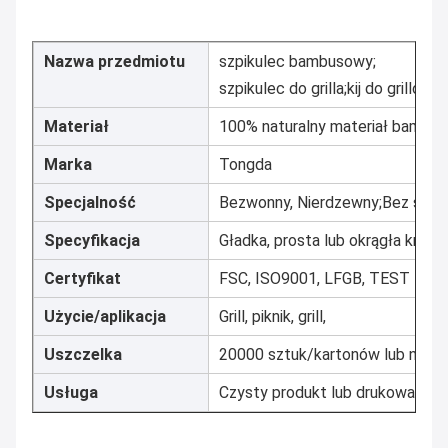
Nazwa przedmiotu
szpikulec bambusowy;
szpikulec do grilla;kij do grillowani
Materiał
100% naturalny materiał bambu
Marka
Tongda
Specjalność
Bezwonny, Nierdzewny;Bez sma
Specyfikacja
Gładka, prosta lub okrągła krawę
Certyfikat
FSC, ISO9001, LFGB, TEST KL
Użycie/aplikacja
Grill, piknik, grill,
Uszczelka
20000 sztuk/kartonów lub negoc
Usługa
Czysty produkt lub drukowanie